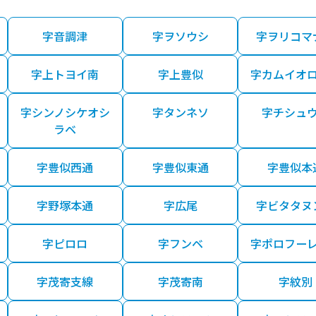
字音調津
字ヲソウシ
字ヲリコマ
字上トヨイ南
字上豊似
字カムイオ
字シンノシケオシ
字タンネソ
字チシュ
ラベ
字豊似西通
字豊似東通
字豊似本
字野塚本通
字広尾
字ビタタヌ
字ピロロ
字フンベ
字ポロフー
字茂寄支線
字茂寄南
字紋別