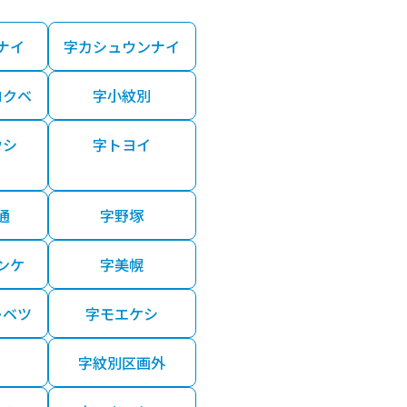
ナイ
字カシュウンナイ
ロクベ
字小紋別
ウシ
字トヨイ
通
字野塚
ンケ
字美幌
レベツ
字モエケシ
字紋別区画外