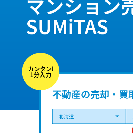
マンション
SUMiTAS
カンタン!
1分入力
不動産の売却・買