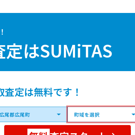
！
査定は
SUMiTAS
取査定は無料です！