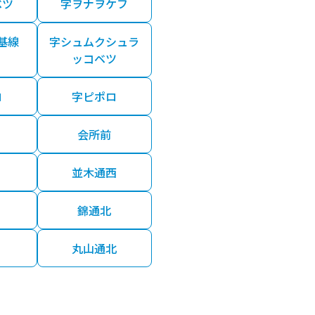
ベツ
字ヲナヲケフ
基線
字シュムクシュラ
ッコベツ
ロ
字ピポロ
会所前
並木通西
錦通北
丸山通北