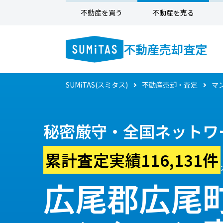
不動産を買う
不動産を売る
不動産売却査定
SUMiTAS(スミタス)
不動産売却・査定
マ
秘密厳守・全国ネットワ
累計査定実績116,131件
広尾郡広尾