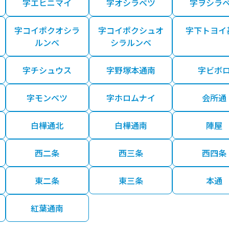
字エヒニマイ
字オシラベツ
字ヲシラ
字コイポクオシラ
字コイポクシュオ
字下トヨイ
ルンベ
シラルンベ
字チシュウス
字野塚本通南
字ビボ
字モンベツ
字ホロムナイ
会所通
白樺通北
白樺通南
陣屋
西二条
西三条
西四条
東二条
東三条
本通
紅葉通南