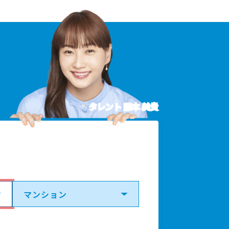
タレント 藤本 美貴