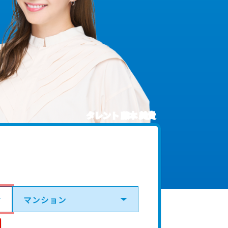
タレント 藤本 美貴