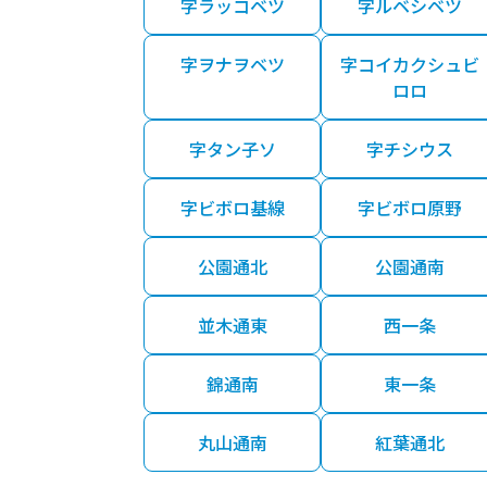
字ラッコベツ
字ルベシベツ
字ヲナヲベツ
字コイカクシュビ
ロロ
字タン子ソ
字チシウス
字ビボロ基線
字ビボロ原野
公園通北
公園通南
並木通東
西一条
錦通南
東一条
丸山通南
紅葉通北