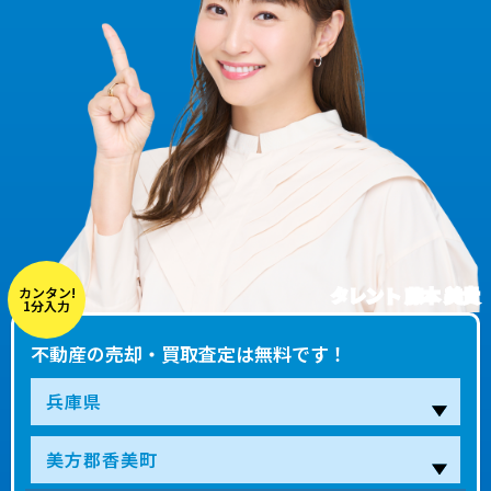
タレント 藤本 美貴
カンタン!
1分入力
不動産の売却・買取査定は無料です！