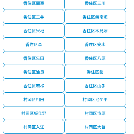
香住区間室
香住区三川
香住区三谷
香住区無南垣
香住区米地
香住区本見塚
香住区森
香住区安木
香住区矢田
香住区八原
香住区油良
香住区鎧
香住区若松
香住区山手
村岡区相田
村岡区池ケ平
村岡区板仕野
村岡区市原
村岡区入江
村岡区大笹