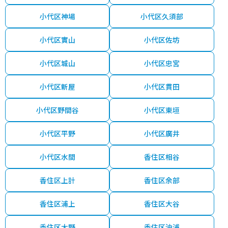
小代区神場
小代区久須部
小代区實山
小代区佐坊
小代区城山
小代区忠宮
小代区新屋
小代区貫田
小代区野間谷
小代区東垣
小代区平野
小代区廣井
小代区水間
香住区相谷
香住区上計
香住区余部
香住区浦上
香住区大谷
香住区大野
香住区沖浦