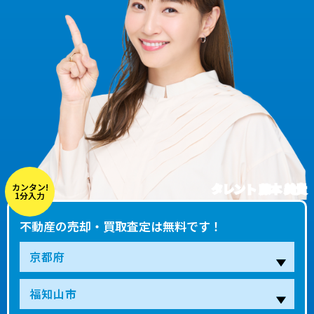
タレント 藤本 美貴
カンタン!
1分入力
不動産の売却・買取査定は無料です！