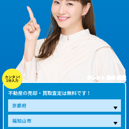
タレント 藤本 美貴
カンタン!
1分入力
不動産の売却・買取査定は無料です！