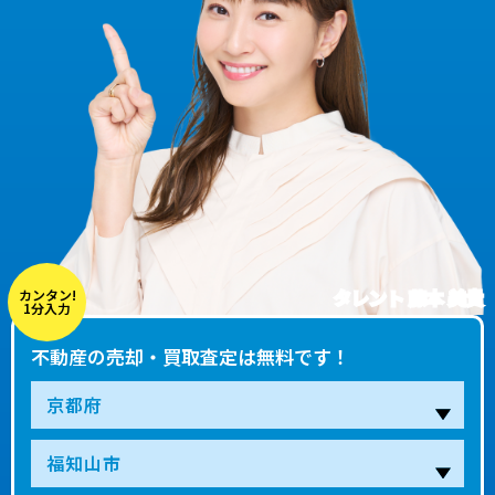
タレント 藤本 美貴
カンタン!
1分入力
不動産の売却・買取査定は無料です！