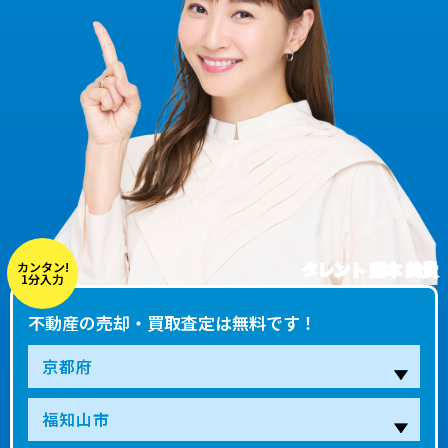
タレント 藤本 美貴
カンタン!
1分入力
不動産の売却・買取査定は無料です！