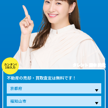
タレント 藤本 美貴
カンタン!
1分入力
不動産の売却・買取査定は無料です！