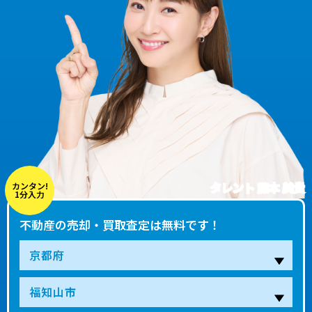
タレント 藤本 美貴
カンタン!
1分入力
不動産の売却・買取査定は無料です！