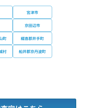
宮津市
京田辺市
山町
綴喜郡井手町
城村
船井郡京丹波町