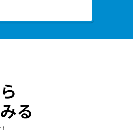
ら
みる
ク！