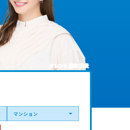
タレント 藤本 美貴