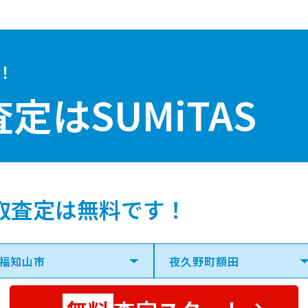
！
査定は
SUMiTAS
取査定は無料です！