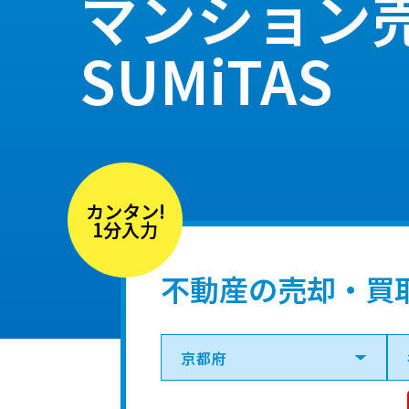
マンション
SUMiTAS
カンタン!
1分入力
不動産の売却・買