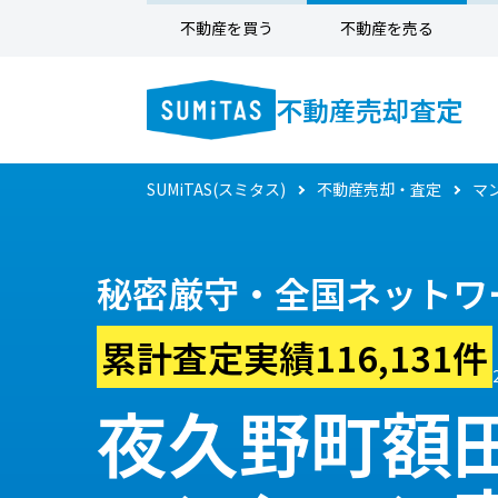
不動産を買う
不動産を売る
不動産売却査定
SUMiTAS(スミタス)
不動産売却・査定
マ
秘密厳守・全国ネットワ
累計査定実績116,131件
夜久野町額