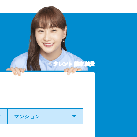
タレント 藤本 美貴