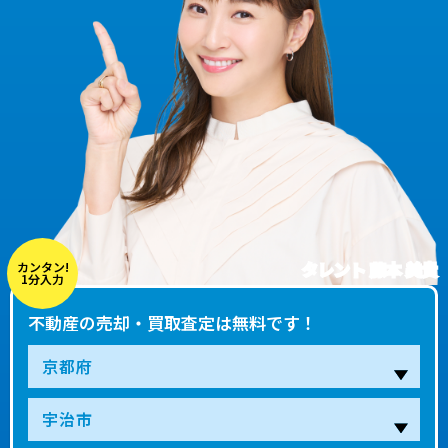
タレント 藤本 美貴
カンタン!
1分入力
不動産の売却・買取査定は無料です！