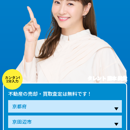
タレント 藤本 美貴
カンタン!
1分入力
不動産の売却・買取査定は無料です！