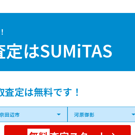
！
査定は
SUMiTAS
取査定は無料です！