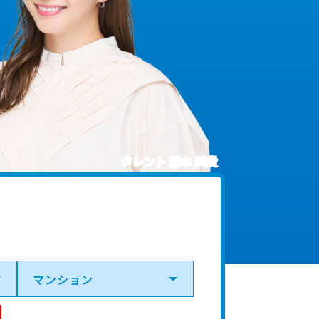
タレント 藤本 美貴