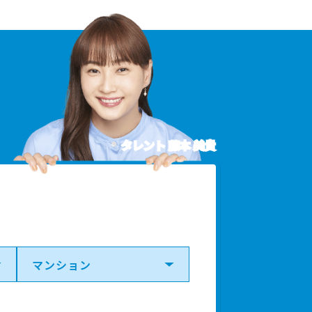
タレント 藤本 美貴