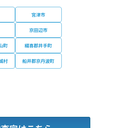
宮津市
京田辺市
山町
綴喜郡井手町
城村
船井郡京丹波町