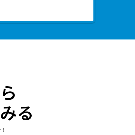
ら
みる
ク！