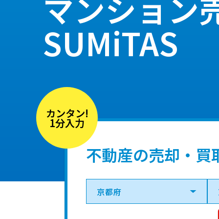
マンション
SUMiTAS
カンタン!
1分入力
不動産の売却・買