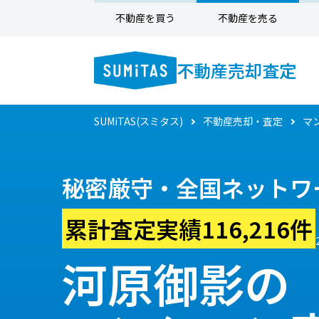
不動産を買う
不動産を売る
不動産売却査定
SUMiTAS(スミタス)
不動産売却・査定
マ
秘密厳守・全国ネットワ
累計査定実績116,216件
河原御影の