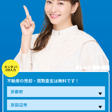
タレント 藤本 美貴
カンタン!
1分入力
不動産の売却・買取査定は無料です！