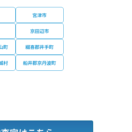
宮津市
京田辺市
山町
綴喜郡井手町
城村
船井郡京丹波町