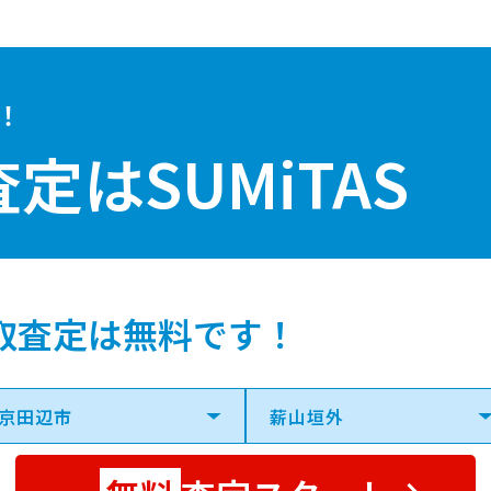
！
査定は
SUMiTAS
取査定は無料です！