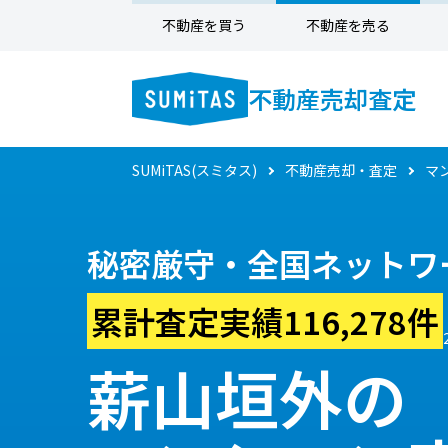
不動産を買う
不動産を売る
不動産売却査定
SUMiTAS(スミタス)
不動産売却・査定
マ
秘密厳守・全国ネットワ
累計査定実績116,278件
薪山垣外の