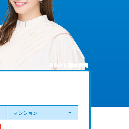
タレント 藤本 美貴