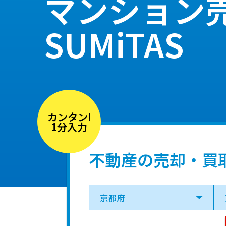
マンション
SUMiTAS
カンタン!
1分入力
不動産の売却・買