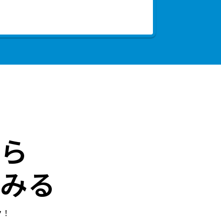
ら
みる
ク！