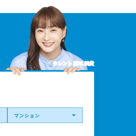
タレント 藤本 美貴