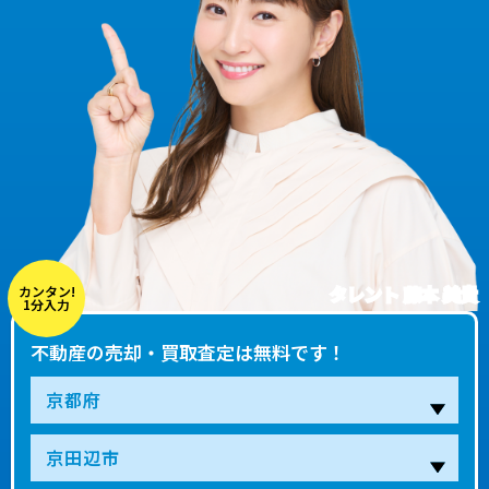
タレント 藤本 美貴
カンタン!
1分入力
不動産の売却・買取査定は無料です！