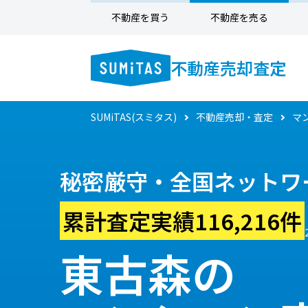
不動産を買う
不動産を売る
不動産売却査定
SUMiTAS(スミタス)
不動産売却・査定
マ
秘密厳守・全国ネットワ
累計査定実績116,216件
東古森の