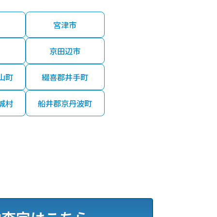
宮津市
京田辺市
山町
綴喜郡井手町
城村
船井郡京丹波町