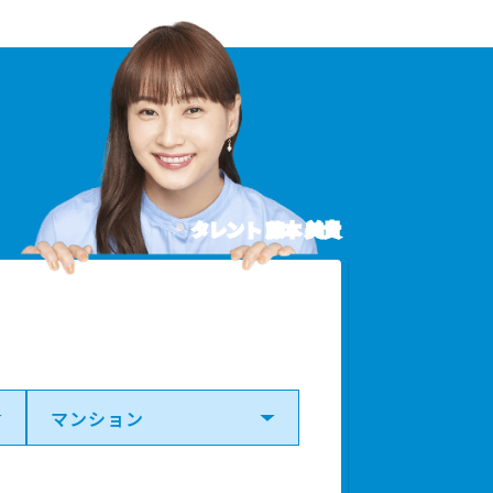
タレント 藤本 美貴