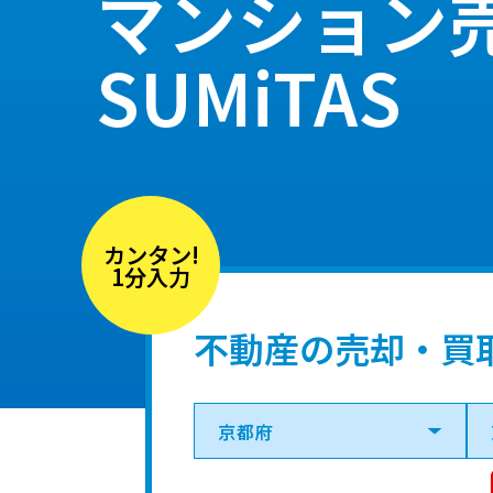
マンション
SUMiTAS
カンタン!
1分入力
不動産の売却・買