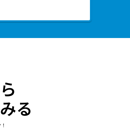
ら
みる
ク！