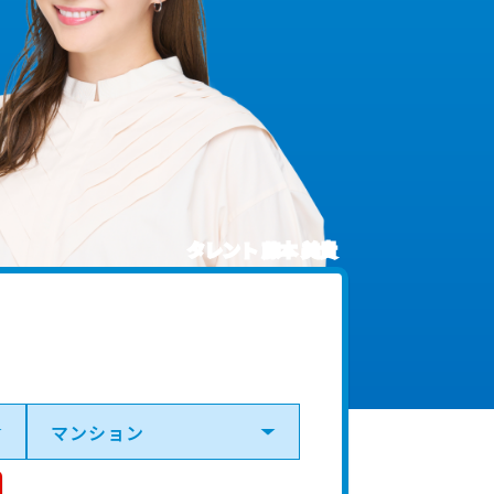
タレント 藤本 美貴