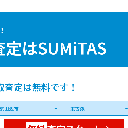
！
査定は
SUMiTAS
取査定は無料です！