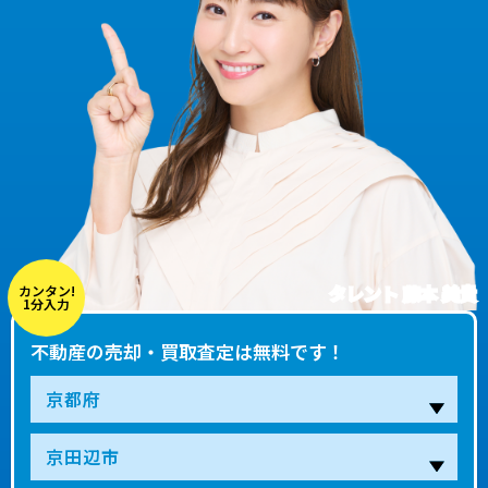
タレント 藤本 美貴
カンタン!
1分入力
不動産の売却・買取査定は無料です！