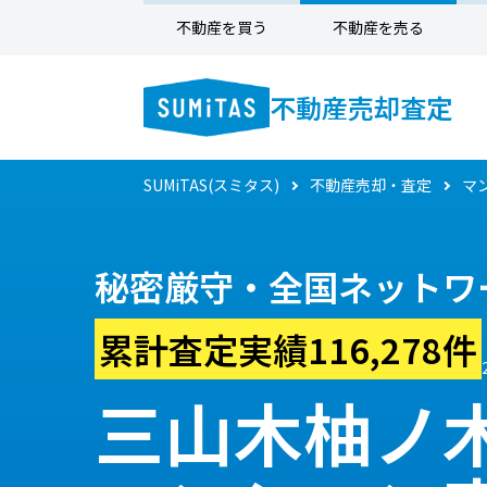
不動産を買う
不動産を売る
不動産売却査定
SUMiTAS(スミタス)
不動産売却・査定
マ
秘密厳守・全国ネットワ
累計査定実績116,278件
三山木柚ノ