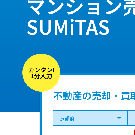
マンション
SUMiTAS
カンタン!
1分入力
不動産の売却・買