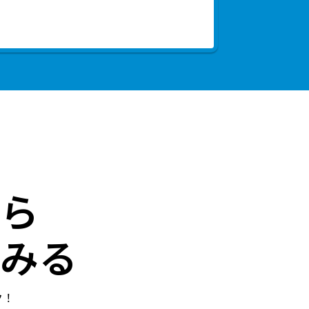
ら
みる
ク！