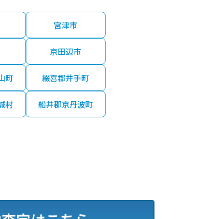
宮津市
京田辺市
山町
綴喜郡井手町
城村
船井郡京丹波町