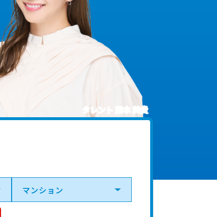
タレント 藤本 美貴