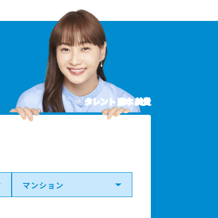
タレント 藤本 美貴