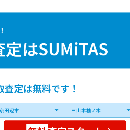
！
査定は
SUMiTAS
取査定は無料です！