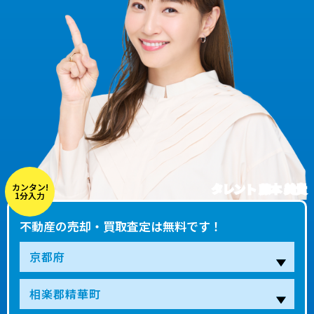
タレント 藤本 美貴
カンタン!
1分入力
不動産の売却・買取査定は無料です！