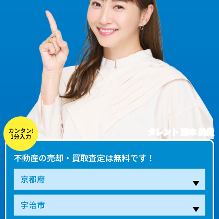
タレント 藤本 美貴
カンタン!
1分入力
不動産の売却・買取査定は無料です！