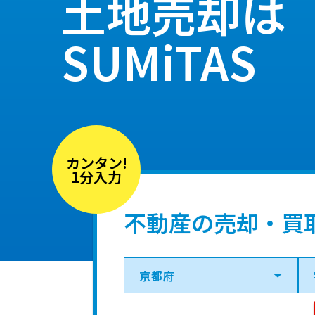
土地売却は
SUMiTAS
カンタン!
1分入力
不動産の売却・買