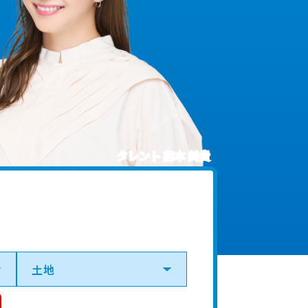
タレント 藤本 美貴