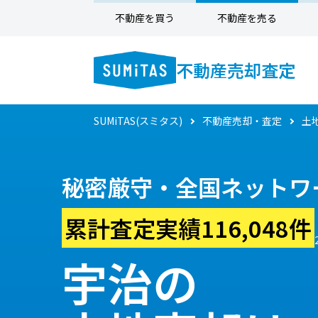
不動産を買う
不動産を売る
不動産売却査定
SUMiTAS(スミタス)
不動産売却・査定
土
秘密厳守・全国ネットワ
累計査定実績116,048件
宇治の