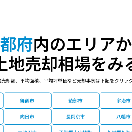
宇治(ＪＲ)
4分
480.00㎡
18万
ＪＲ小倉
11分
145.00㎡
40万
都府
内のエリアか
宇治(ＪＲ)
7分
100.00㎡
68万
土地売却相場をみ
宇治(ＪＲ)
10分
130.00㎡
43万
均売却額、平均面積、平均坪単価など売却事例は下記をクリッ
宇治(京阪)
3分
145.00㎡
64万
舞鶴市
綾部市
宇治市
宇治(ＪＲ)
11分
170.00㎡
28万
向日市
長岡京市
八幡市