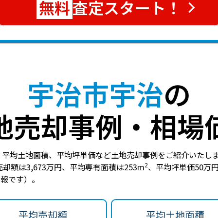
査定スタート！
宇治市宇治
の
地売却事例・相場
、平均土地面積、平均坪単価など土地売却事例をご紹介いたし
2
却額は3,673万円
、
平均専有面積は253m
、
平均坪単価50万
の情報です）。
平均売却額
平均土地面積