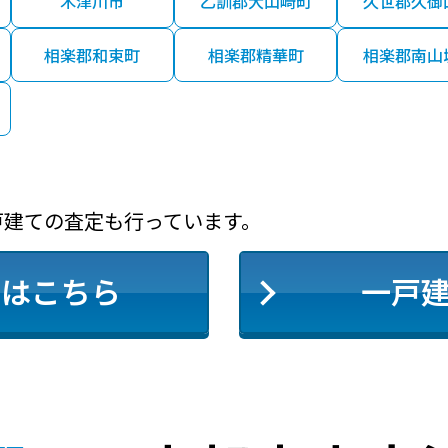
木津川市
乙訓郡大山崎町
久世郡久御
ＪＲ小倉
10分
120.00㎡
51万
相楽郡和束町
相楽郡精華町
相楽郡南山
宇治(京阪)
5分
330.00㎡
210
宇治(ＪＲ)
11分
140.00㎡
46万
戸建ての査定も行っています。
宇治(ＪＲ)
10分
60.00㎡
35万
定はこちら
一戸
宇治(ＪＲ)
10分
50.00㎡
35万
宇治(ＪＲ)
120分
370.00㎡
27万