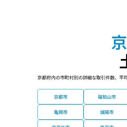
2,600
万円
1,700
万円
京
2,100
万円
1,700
万円
京都府内の市町村別の詳細な取引件数、平
2,800
万円
京都市
福知山市
1,400
亀岡市
城陽市
万円