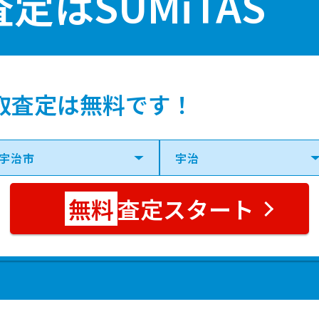
査定は
SUMiTAS
宇治(ＪＲ)
14分
105.00㎡
54万
宇治(ＪＲ)
3分
890.00㎡
56万
取査定は無料です！
宇治(ＪＲ)
13分
140.00㎡
37万
宇治(ＪＲ)
7分
85.00㎡
63万
査定スタート
ＪＲ小倉
9分
100.00㎡
51万
宇治(ＪＲ)
11分
115.00㎡
57万