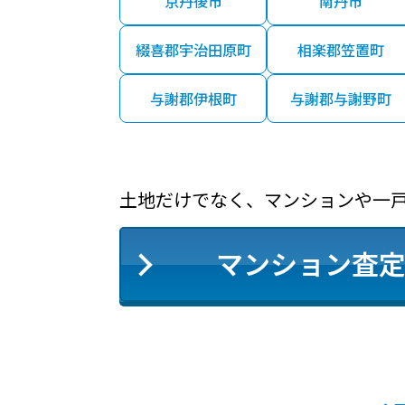
京丹後市
南丹市
1,800
万円
綴喜郡宇治田原町
相楽郡笠置町
21,000
万円
与謝郡伊根町
与謝郡与謝野町
2,000
万円
土地だけでなく、マンションや一
630
万円
マンション査
520
万円
3,000
万円