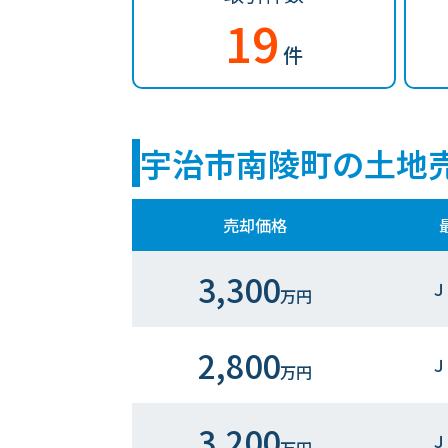
19
件
宇治市南陵町の土地
売却価格
3,300
Ｊ
万円
2,800
Ｊ
万円
3,200
Ｊ