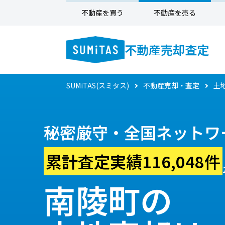
不動産を買う
不動産を売る
不動産売却査定
SUMiTAS(スミタス)
不動産売却・査定
土
秘密厳守・全国ネットワ
累計査定実績116,048件
南陵町の