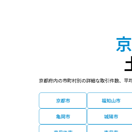
2,800
Ｊ
万円
4,000
Ｊ
万円
京
3,400
Ｊ
万円
2,100
Ｊ
万円
京都府内の市町村別の詳細な取引件数、平
2,800
万円
京都市
福知山市
亀岡市
城陽市