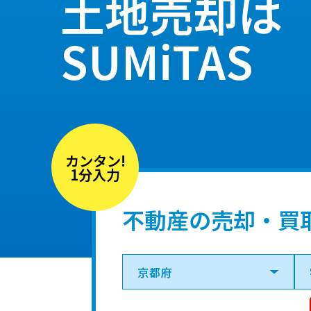
土地売却は
SUMiTAS
カンタン!
1分入力
不動産の売却・買