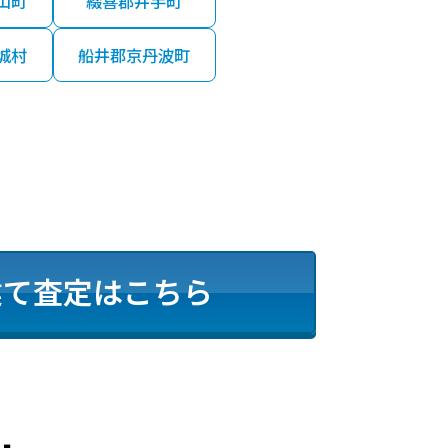
山町
綴喜郡井手町
城村
船井郡京丹波町
建て査定はこちら