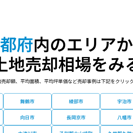
Ｒ小倉
9分
180.00㎡
51万円
Ｒ小倉
2分
175.00㎡
75万円
都府
内のエリアか
Ｒ小倉
9分
210.00㎡
55万円
土地売却相場をみ
Ｒ小倉
4分
170.00㎡
39万円
均売却額、平均面積、平均坪単価など売却事例は下記をクリッ
伊勢田
13分
160.00㎡
57万円
舞鶴市
綾部市
宇治市
向日市
長岡京市
八幡市