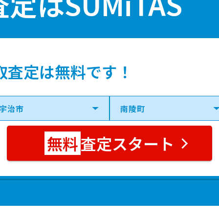
査定は
SUMiTAS
Ｒ小倉
4分
185.00㎡
48万円
Ｒ小倉
-分
160.00㎡
61万円
取査定は無料です！
Ｒ小倉
2分
140.00㎡
67万円
治(ＪＲ)
19分
190.00㎡
49万円
査定スタート
Ｒ小倉
4分
170.00㎡
55万円
Ｒ小倉
4分
180.00㎡
45万円