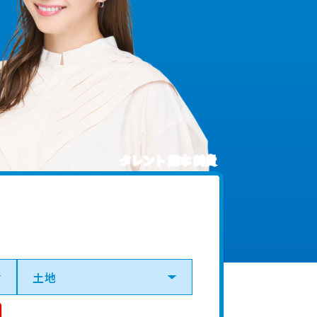
タレント 藤本 美貴