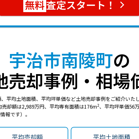
査定スタート！
宇治市南陵町
の
地売却事例・相場
額、平均土地面積、平均坪単価など土地売却事例をご紹介いた
2
売却額は2,989万円
、
平均専有面積は176m
、
平均坪単価56
点の情報です）。
平均売却額
平均土地面積