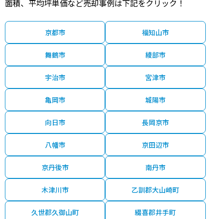
面積、平均坪単価など売却事例は下記をクリック！
京都市
福知山市
舞鶴市
綾部市
宇治市
宮津市
亀岡市
城陽市
向日市
長岡京市
八幡市
京田辺市
京丹後市
南丹市
木津川市
乙訓郡大山崎町
久世郡久御山町
綴喜郡井手町