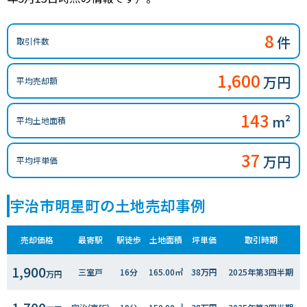
8
件
取引件数
1,600
万円
平均売却額
143
m²
平均土地面積
37
万円
平均坪単価
宇治市明星町の土地売却事例
売却価格
最寄駅
駅徒歩
土地面積
坪単価
取引時期
1,900
三室戸
16分
165.00㎡
38万円
2025年第3四半期
万円