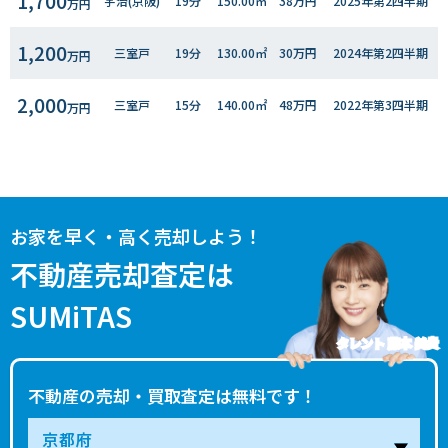
1,700
宇治(京阪)
19分
150.00㎡
38万円
2025年第2四半期
万円
1,200
三室戸
19分
130.00㎡
30万円
2024年第2四半期
万円
2,000
三室戸
15分
140.00㎡
48万円
2022年第3四半期
万円
1,900
三室戸
16分
145.00㎡
43万円
2022年第3四半期
万円
1,500
三室戸
15分
145.00㎡
34万円
2021年第３四半期
万円
お家を早く・高く売却しよう！
1,300
三室戸
20分
130.00㎡
32万円
2021年第３四半期
不動産売却査定は
万円
SUMiTAS
1,300
三室戸
14分
140.00㎡
32万円
2020年第３四半期
万円
タレント 藤本 美貴
不動産の売却・買取査定は無料です！