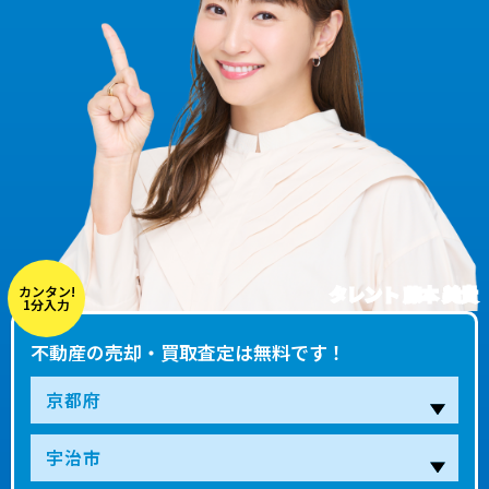
タレント 藤本 美貴
カンタン!
1分入力
不動産の売却・買取査定は無料です！