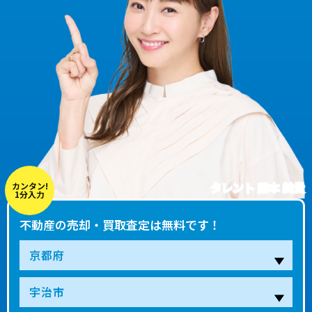
タレント 藤本 美貴
カンタン!
1分入力
不動産の売却・買取査定は無料です！