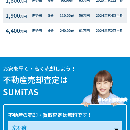
1,800
伊勢田
6分
95.00㎡
63万円
2025年第1四半期
万円
1,900
伊勢田
5分
110.00㎡
56万円
2024年第4四半期
万円
4,400
伊勢田
6分
240.00㎡
61万円
2024年第2四半期
万円
5,500
伊勢田
5分
830.00㎡
22万円
2022年第４四半期
万円
1,600
伊勢田
4分
100.00㎡
52万円
2022年第１四半期
万円
お家を早く・高く売却しよう！
1,400
伊勢田
4分
100.00㎡
45万円
2022年第１四半期
不動産売却査定は
万円
SUMiTAS
タレント 藤本 美貴
不動産の売却・買取査定は無料です！