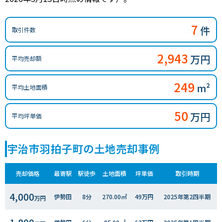
7
件
取引件数
2,943
万円
平均売却額
249
m²
平均土地面積
50
万円
平均坪単価
宇治市羽拍子町の土地売却事例
売却価格
最寄駅
駅徒歩
土地面積
坪単価
取引時期
4,000
伊勢田
8分
270.00㎡
49万円
2025年第2四半期
万円