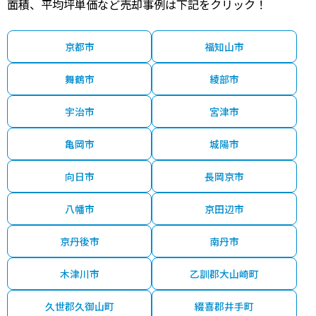
面積、平均坪単価など売却事例は下記をクリック！
京都市
福知山市
舞鶴市
綾部市
宇治市
宮津市
亀岡市
城陽市
向日市
長岡京市
八幡市
京田辺市
京丹後市
南丹市
木津川市
乙訓郡大山崎町
久世郡久御山町
綴喜郡井手町