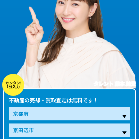
タレント 藤本 美貴
カンタン!
1分入力
不動産の売却・買取査定は無料です！