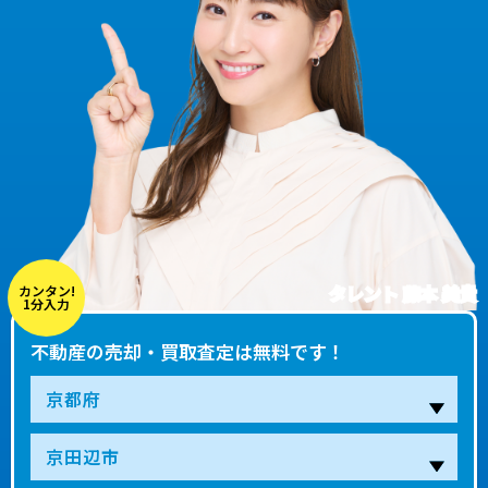
タレント 藤本 美貴
カンタン!
1分入力
不動産の売却・買取査定は無料です！