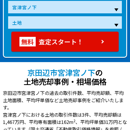
査定スタート！
京田辺市宮津宮ノ下
の
土地売却事例・相場価格
京田辺市宮津宮ノ下の過去の取引件数、平均売却額、平均
土地面積、平均坪単価など土地売却事例をご紹介いたしま
す。
宮津宮ノ下における土地の
取引件数は3件
、
平均売却額は
2
1,467万円
、
平均専有面積は162m
、
平均坪単価31万円
とな
っています（国土交通省「不動産取引価格情報」を参照 /