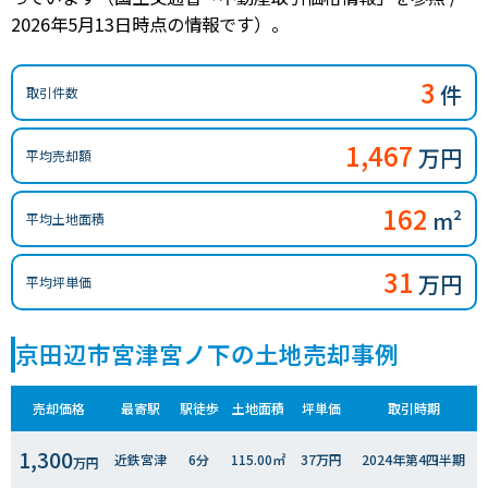
2026年5月13日時点の情報です）。
3
件
取引件数
1,467
万円
平均売却額
162
m²
平均土地面積
31
万円
平均坪単価
京田辺市宮津宮ノ下の土地売却事例
売却価格
最寄駅
駅徒歩
土地面積
坪単価
取引時期
1,300
近鉄宮津
6分
115.00㎡
37万円
2024年第4四半期
万円