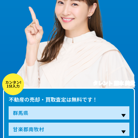
タレント 藤本 美貴
カンタン!
1分入力
不動産の売却・買取査定は無料です！