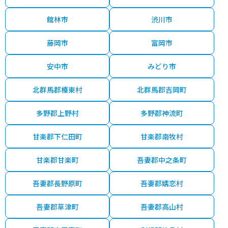
館林市
渋川市
藤岡市
富岡市
安中市
みどり市
北群馬郡榛東村
北群馬郡吉岡町
多野郡上野村
多野郡神流町
甘楽郡下仁田町
甘楽郡南牧村
甘楽郡甘楽町
吾妻郡中之条町
吾妻郡長野原町
吾妻郡嬬恋村
吾妻郡草津町
吾妻郡高山村