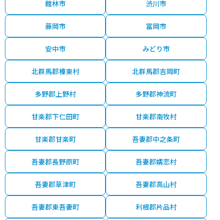
館林市
渋川市
藤岡市
富岡市
安中市
みどり市
北群馬郡榛東村
北群馬郡吉岡町
多野郡上野村
多野郡神流町
甘楽郡下仁田町
甘楽郡南牧村
甘楽郡甘楽町
吾妻郡中之条町
吾妻郡長野原町
吾妻郡嬬恋村
吾妻郡草津町
吾妻郡高山村
吾妻郡東吾妻町
利根郡片品村