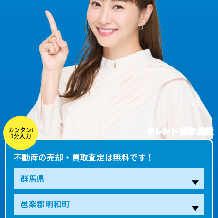
タレント 藤本 美貴
カンタン!
1分入力
不動産の売却・買取査定は無料です！