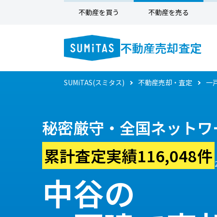
不動産を買う
不動産を売る
不動産売却査定
SUMiTAS(スミタス)
不動産売却・査定
一
秘密厳守・全国ネットワ
累計査定実績116,048件
中谷の