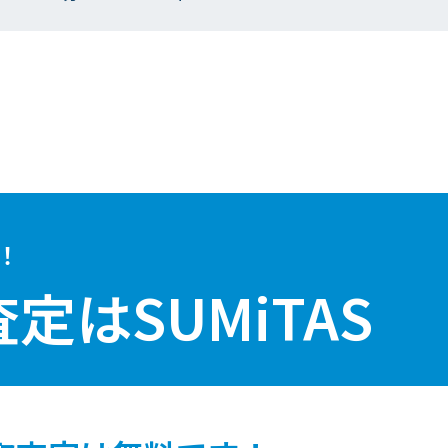
！
査定は
SUMiTAS