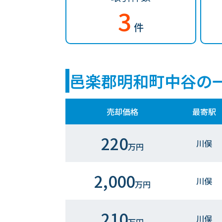
3
件
邑楽郡明和町中谷の
売却価格
最寄駅
220
川俣
万円
2,000
川俣
万円
210
川俣