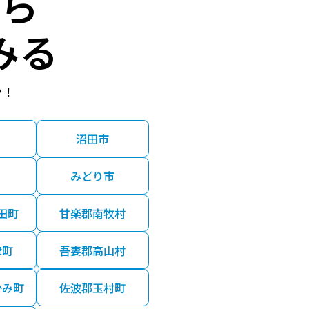
ら
みる
ク！
沼田市
みどり市
田町
甘楽郡南牧村
津町
吾妻郡高山村
かみ町
佐波郡玉村町