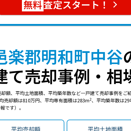
査定スタート！
邑楽郡明和町中谷
建て売却事例・相
売却額、平均土地面積、平均築年数など一戸建て売却事例をご
2
均売却額は810万円
、
平均専有面積は283m
、
平均築年数は29
の情報です）。
平均売却額
平均土地面積