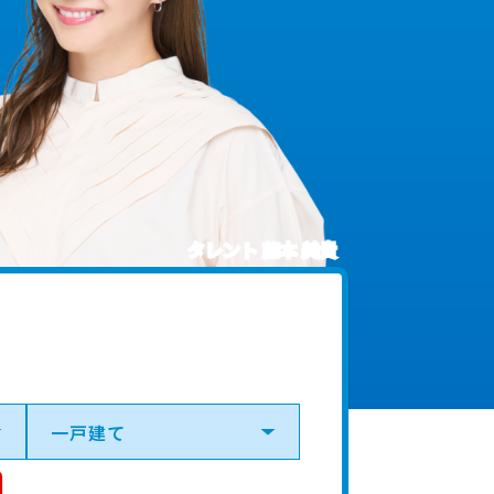
タレント 藤本 美貴