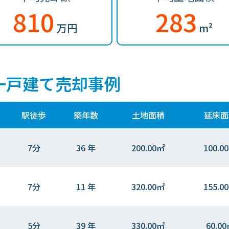
810
283
万円
m²
一戸建て売却事例
駅徒歩
築年数
土地面積
延床面
7分
36 年
200.00㎡
100.0
7分
11 年
320.00㎡
155.0
5分
39 年
330.00㎡
60.0