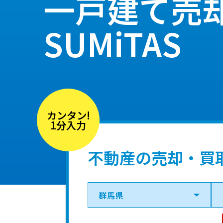
一戸建て売
SUMiTAS
カンタン!
1分入力
不動産の売却・買