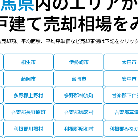
馬県
内のエリアか
戸建て売却相場を
均売却額、平均面積、平均坪単価など売却事例は下記をクリッ
桐生市
伊勢崎市
太田市
藤岡市
富岡市
安中市
多野郡上野村
多野郡神流町
甘楽郡下仁
吾妻郡長野原町
吾妻郡嬬恋村
吾妻郡草
利根郡川場村
利根郡昭和村
利根郡みな