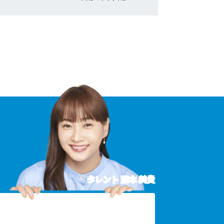
タレント 藤本 美貴