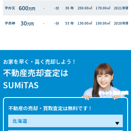
600
字弁天
-
-分
30 年
250.00㎡
170.00㎡
2021年
万円
30
字赤神
-
-分
53 年
130.00㎡
100.00㎡
2020年
万円
300
字江良
-
-分
41 年
470.00㎡
200.00㎡
2020年
万円
お家を早く・高く売却しよう！
不動産売却査定は
SUMiTAS
タレント 藤本 美貴
不動産の売却・買取査定は無料です！