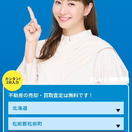
タレント 藤本 美貴
カンタン!
1分入力
不動産の売却・買取査定は無料です！