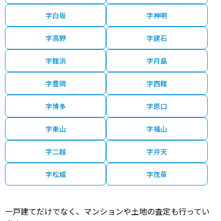
字白坂
字神明
字高野
字建石
字館浜
字月島
字豊岡
字西館
字博多
字原口
字東山
字福山
字二越
字弁天
字松城
字茂草
一戸建てだけでなく、マンションや土地の査定も行ってい