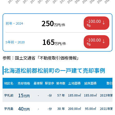
250
-100.00
前年・2024
%
万円/件
165
-100.00
5年前・2020
%
万円/件
参照：国土交通省「不動産取引価格情報」
北海道松前郡松前町の一戸建て売却事例
地区名
売却価格
最寄駅
駅徒歩
築年数
土地面積
延床面積
取引
15
字札前
-
-分
57 年
185.00㎡
185.00㎡
2023年
万円
40
字月島
-
-分
38 年
200.00㎡
95.00㎡
2021年
万円