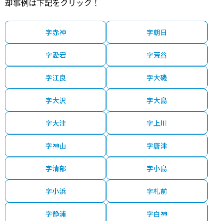
却事例は下記をクリック！
字赤神
字朝日
字愛宕
字荒谷
字江良
字大磯
字大沢
字大島
字大津
字上川
字神山
字唐津
字清部
字小島
字小浜
字札前
字静浦
字白神