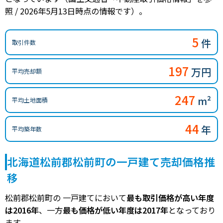
照 / 2026年5月13日時点の情報です）。
5
件
取引件数
197
万円
平均売却額
247
m²
平均土地面積
44
年
平均築年数
北海道松前郡松前町の一戸建て売却価格推
移
松前郡松前町の 一戸建てにおいて
最も取引価格が高い年度
は2016年
、一方
最も価格が低い年度は2017年
となっており
ます。