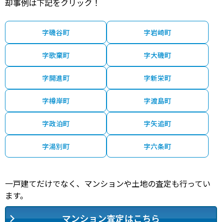
却事例は下記をクリック！
字磯谷町
字岩崎町
字歌棄町
字大磯町
字開進町
字新栄町
字樽岸町
字渡島町
字政泊町
字矢追町
字湯別町
字六条町
一戸建てだけでなく、マンションや土地の査定も行ってい
ます。
マンション査定はこちら