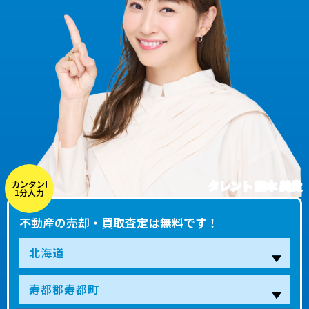
タレント 藤本 美貴
カンタン!
1分入力
不動産の売却・買取査定は無料です！