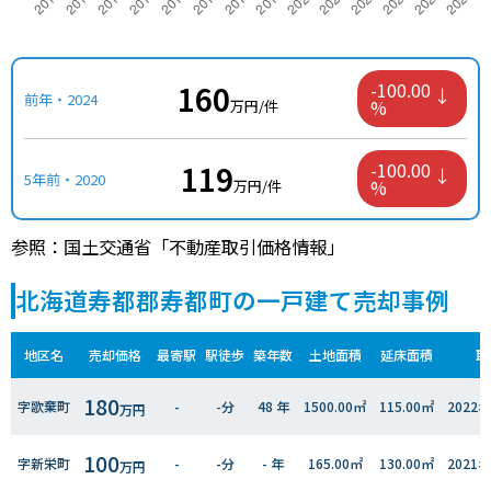
160
-100.00
前年・2024
%
万円/件
119
-100.00
5年前・2020
%
万円/件
参照：国土交通省「不動産取引価格情報」
北海道寿都郡寿都町の一戸建て売却事例
地区名
売却価格
最寄駅
駅徒歩
築年数
土地面積
延床面積
取
180
字歌棄町
-
-分
48 年
1500.00㎡
115.00㎡
2022
万円
100
字新栄町
-
-分
- 年
165.00㎡
130.00㎡
2021
万円