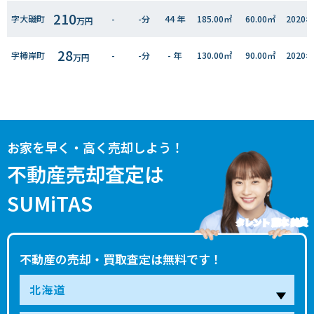
210
字大磯町
-
-分
44 年
185.00㎡
60.00㎡
2020
万円
28
字樽岸町
-
-分
- 年
130.00㎡
90.00㎡
2020
万円
お家を早く・高く売却しよう！
不動産売却査定は
SUMiTAS
タレント 藤本 美貴
不動産の売却・買取査定は無料です！