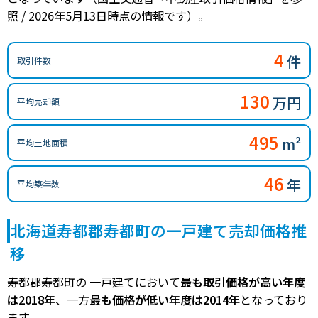
照 / 2026年5月13日時点の情報です）。
4
件
取引件数
130
万円
平均売却額
495
m²
平均土地面積
46
年
平均築年数
北海道寿都郡寿都町の一戸建て売却価格推
移
寿都郡寿都町の 一戸建てにおいて
最も取引価格が高い年度
は2018年
、一方
最も価格が低い年度は2014年
となっており
ます。