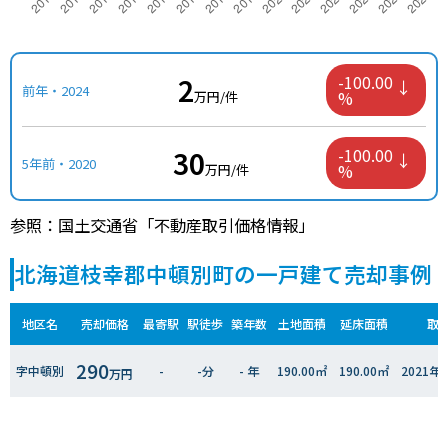
2
-100.00
前年・2024
%
万円/件
30
-100.00
5年前・2020
%
万円/件
参照：国土交通省「不動産取引価格情報」
北海道枝幸郡中頓別町の一戸建て売却事例
地区名
売却価格
最寄駅
駅徒歩
築年数
土地面積
延床面積
取
290
字中頓別
-
-分
- 年
190.00㎡
190.00㎡
2021
万円