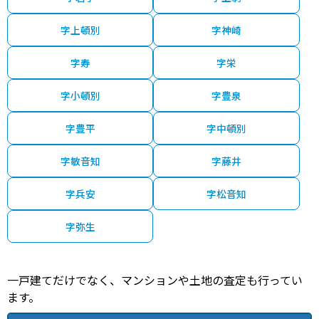
字上頓別
字神崎
字寿
字栄
字小頓別
字豊泉
字豊平
字中頓別
字敏音知
字藤井
字兵安
字松音知
字弥生
一戸建てだけでなく、マンションや土地の査定も行ってい
ます。