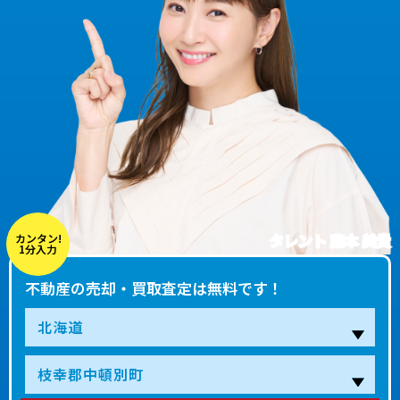
タレント 藤本 美貴
カンタン!
1分入力
不動産の売却・買取査定は無料です！