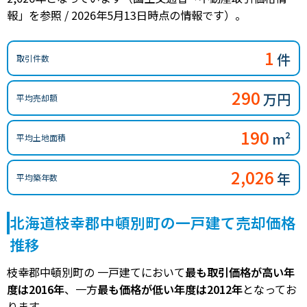
報」を参照 / 2026年5月13日時点の情報です）。
1
件
取引件数
290
万円
平均売却額
190
m²
平均土地面積
2,026
年
平均築年数
北海道枝幸郡中頓別町の一戸建て売却価格
推移
枝幸郡中頓別町の 一戸建てにおいて
最も取引価格が高い年
度は2016年
、一方
最も価格が低い年度は2012年
となってお
ります。