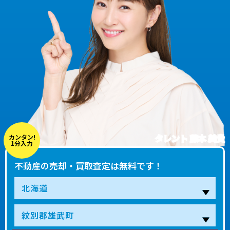
タレント 藤本 美貴
カンタン!
1分入力
不動産の売却・買取査定は無料です！