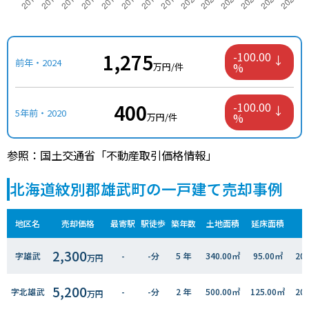
1,275
-100.00
前年・2024
%
万円/件
400
-100.00
5年前・2020
%
万円/件
参照：国土交通省「不動産取引価格情報」
北海道紋別郡雄武町の一戸建て売却事例
地区名
売却価格
最寄駅
駅徒歩
築年数
土地面積
延床面積
2,300
字雄武
-
-分
5 年
340.00㎡
95.00㎡
20
万円
5,200
字北雄武
-
-分
2 年
500.00㎡
125.00㎡
20
万円