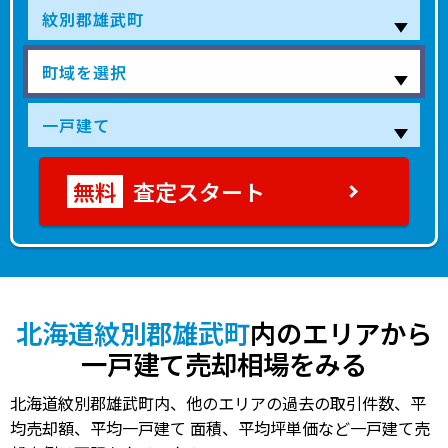
500
字雄武
-
-分
34 年
300.00㎡
130.00㎡
20
万円
450
字雄武
-
-分
35 年
580.00㎡
125.00㎡
20
万円
400
字雄武
-
-分
39 年
270.00㎡
125.00㎡
20
万円
査定スタート
400
字雄武
-
-分
52 年
330.00㎡
90.00㎡
20
万円
北海道紋別郡雄武町
内のエリアから
一戸建て売却相場をみる
北海道紋別郡雄武町内、他のエリアの過去の取引件数、平
均売却額、平均一戸建て 面積、平均坪単価など一戸建て売