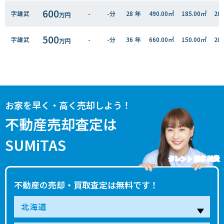
600
字雄武
-
-分
28 年
490.00㎡
185.00㎡
20
万円
500
字雄武
-
-分
36 年
660.00㎡
150.00㎡
20
万円
30
字雄武
-
-分
52 年
250.00㎡
70.00㎡
20
万円
300
字雄武
-
-分
25 年
1800.00㎡
200.00㎡
20
万円
お家を早く・高く売却しよう！
800
字雄武
-
-分
35 年
450.00㎡
250.00㎡
20
不動産売却査定は
万円
SUMiTAS
300
字雄武
-
-分
46 年
510.00㎡
125.00㎡
20
万円
タレント 藤本 美貴
920
字雄武
-
-分
33 年
800.00㎡
130.00㎡
20
万円
不動産の売却・買取査定は無料です！
1,400
字北雄武
-
-分
24 年
330.00㎡
125.00㎡
20
万円
200
字雄武
-
-分
57 年
560.00㎡
105.00㎡
20
万円