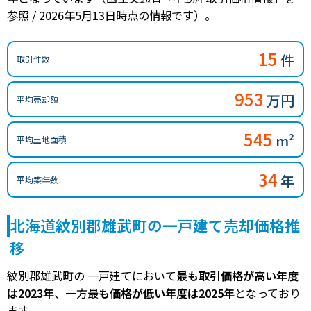
参照 / 2026年5月13日時点の情報です）。
15
件
取引件数
953
万円
平均売却額
545
m²
平均土地面積
34
年
平均築年数
北海道紋別郡雄武町の一戸建て売却価格推
移
紋別郡雄武町の 一戸建てにおいて
最も取引価格が高い年度
は2023年
、一方
最も価格が低い年度は2025年
となっており
ます。