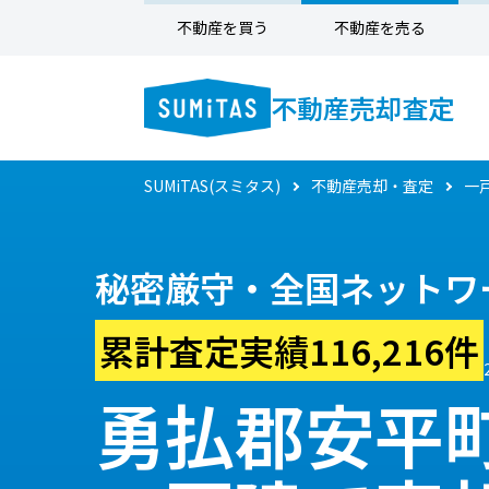
不動産を買う
不動産を売る
不動産売却査定
SUMiTAS(スミタス)
不動産売却・査定
一
秘密厳守・全国ネットワ
累計査定実績116,216件
勇払郡安平