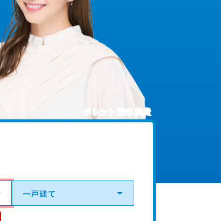
タレント 藤本 美貴