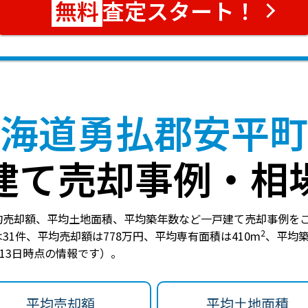
査定スタート！
海道勇払郡安平町
建て売却事例・相
均売却額、平均土地面積、平均築年数など一戸建て売却事例を
2
31件
、
平均売却額は778万円
、
平均専有面積は410m
、
平均築
月13日時点の情報です）。
平均売却額
平均土地面積