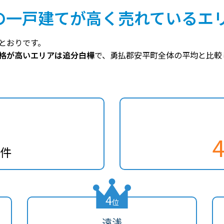
の一戸建てが高く売れているエ
とおりです。
格が高いエリアは追分白樺
で、勇払郡安平町全体の平均と比較し
/件
4
位
遠浅