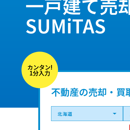
一戸建て売
SUMiTAS
カンタン!
1分入力
不動産の売却・買