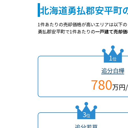
北海道勇払郡安平町
1件あたりの売却価格が高いエリアは以下の
勇払郡安平町で1件あたりの
一戸建て売却価
1
位
追分白樺
780
万円
3
位
追分若草