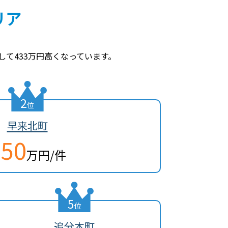
リア
て433万円高くなっています。
2
位
早来北町
450
万円/件
5
位
追分本町