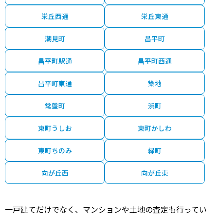
400
荻伏町
-
-分
27 年
460.00㎡
115.00㎡
2
万円
栄丘西通
栄丘東通
30
字東栄
-
-分
59 年
480.00㎡
145.00㎡
2
万円
潮見町
昌平町
100
東町ちのみ
-
-分
43 年
340.00㎡
100.00㎡
2
万円
昌平町駅通
昌平町西通
400
向が丘西
-
-分
33 年
370.00㎡
155.00㎡
2
万円
昌平町東通
築地
2,300
緑町
-
-分
13 年
420.00㎡
170.00㎡
2
万円
常盤町
浜町
110
東町うしお
東町かしわ
堺町西
-
-分
53 年
930.00㎡
60.00㎡
2
万円
東町ちのみ
緑町
400
潮見町
-
-分
38 年
650.00㎡
175.00㎡
2
万円
向が丘西
向が丘東
一戸建てだけでなく、マンションや土地の査定も行ってい