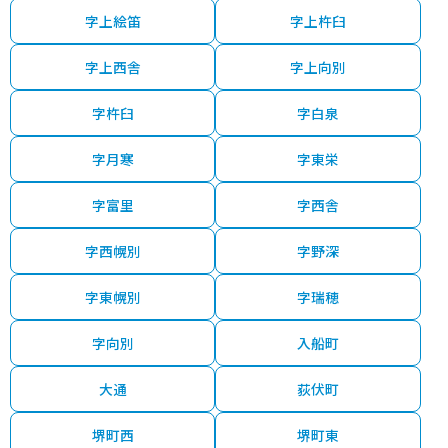
字上絵笛
字上杵臼
50
東町ちのみ
-
-分
48 年
560.00㎡
130.00㎡
2
万円
字上西舎
字上向別
50
大通
-
-分
52 年
340.00㎡
110.00㎡
2
万円
字杵臼
字白泉
100
堺町西
-
-分
50 年
270.00㎡
85.00㎡
2
万円
字月寒
字東栄
100
字西幌別
-
-分
- 年
280.00㎡
80.00㎡
2
万円
字富里
字西舎
150
荻伏町
-
-分
31 年
500.00㎡
120.00㎡
2
万円
字西幌別
字野深
3,500
堺町西
-
-分
5 年
270.00㎡
110.00㎡
2
字東幌別
字瑞穂
万円
字向別
入船町
350
堺町東
-
-分
48 年
340.00㎡
80.00㎡
2
万円
大通
荻伏町
700
潮見町
-
-分
38 年
330.00㎡
125.00㎡
2
万円
堺町西
堺町東