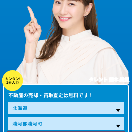
タレント 藤本 美貴
カンタン!
1分入力
不動産の売却・買取査定は無料です！