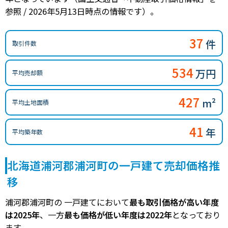
参照 / 2026年5月13日時点の情報です）。
37
件
取引件数
534
万円
平均売却額
427
m²
平均土地面積
41
年
平均築年数
北海道浦河郡浦河町の一戸建て売却価格推
移
浦河郡浦河町の 一戸建てにおいて
最も取引価格が高い年度
は2025年
、一方
最も価格が低い年度は2022年
となっており
ます。