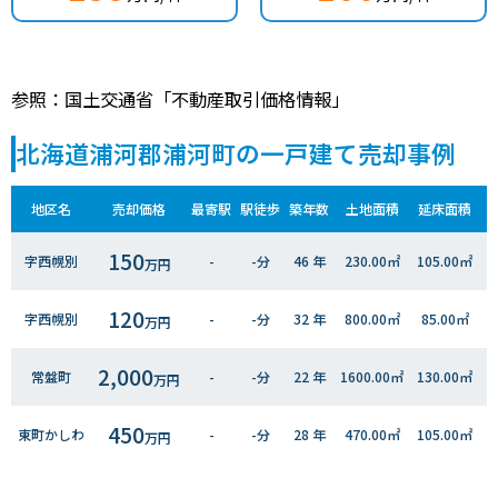
参照：国土交通省「不動産取引価格情報」
北海道浦河郡浦河町の一戸建て売却事例
地区名
売却価格
最寄駅
駅徒歩
築年数
土地面積
延床面積
150
字西幌別
-
-分
46 年
230.00㎡
105.00㎡
万円
120
字西幌別
-
-分
32 年
800.00㎡
85.00㎡
万円
2,000
常盤町
-
-分
22 年
1600.00㎡
130.00㎡
万円
450
東町かしわ
-
-分
28 年
470.00㎡
105.00㎡
万円
2,300
堺町西
-
-分
58 年
330.00㎡
60.00㎡
万円