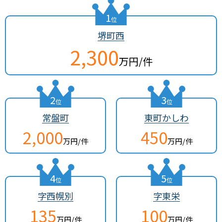
1
位
堺町西
2,300
万円/件
2
3
位
位
常盤町
東町かしわ
2,000
450
万円/件
万円/件
4
5
位
位
字西幌別
字東栄
135
100
万円/件
万円/件