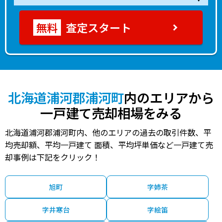
400
堺町東
-
-分
42 年
185.00㎡
85.00㎡
万円
査定スタート
20
常盤町
-
-分
57 年
480.00㎡
70.00㎡
万円
100
字野深
-
-分
50 年
380.00㎡
75.00㎡
万円
310
東町ちのみ
-
-分
46 年
200.00㎡
110.00㎡
万円
北海道浦河郡浦河町
内のエリアから
一戸建て売却相場をみる
3,000
堺町西
-
-分
3 年
300.00㎡
70.00㎡
2
万円
北海道浦河郡浦河町内、他のエリアの過去の取引件数、平
22
字野深
-
-分
55 年
890.00㎡
185.00㎡
2
万円
均売却額、平均一戸建て 面積、平均坪単価など一戸建て売
却事例は下記をクリック！
100
字瑞穂
-
-分
32 年
250.00㎡
70.00㎡
2
万円
95
旭町
字姉茶
潮見町
-
-分
44 年
290.00㎡
105.00㎡
2
万円
字井寒台
字絵笛
170
東町ちのみ
-
-分
43 年
830.00㎡
135.00㎡
2
万円