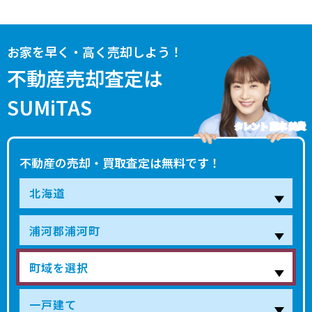
100
字東栄
-
-分
44 年
360.00㎡
120.00㎡
万円
お家を早く・高く売却しよう！
180
堺町東
-
-分
53 年
380.00㎡
110.00㎡
不動産売却査定は
万円
SUMiTAS
500
字西舎
-
-分
47 年
480.00㎡
110.00㎡
万円
タレント 藤本 美貴
190
東町かしわ
-
-分
32 年
155.00㎡
135.00㎡
万円
不動産の売却・買取査定は無料です！
400
東町かしわ
-
-分
54 年
2.00㎡
105.00㎡
万円
150
堺町西
-
-分
58 年
330.00㎡
60.00㎡
万円
50
字井寒台
-
-分
- 年
80.00㎡
40.00㎡
万円
200
荻伏町
-
-分
35 年
230.00㎡
80.00㎡
万円