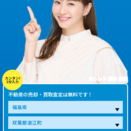
タレント 藤本 美貴
カンタン!
1分入力
不動産の売却・買取査定は無料です！