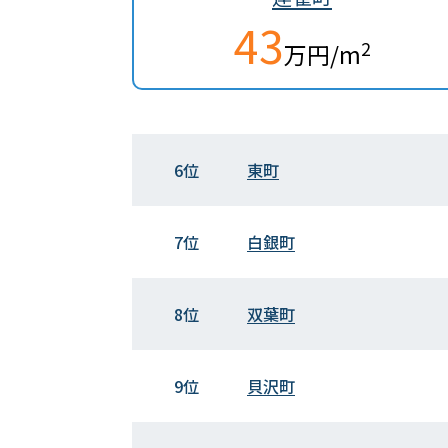
43
2
万円/m
6位
東町
7位
白銀町
8位
双葉町
9位
貝沢町