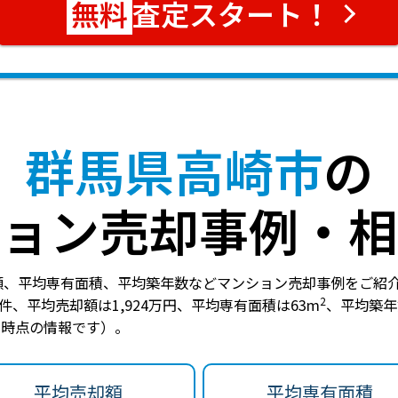
査定スタート！
群馬県高崎市
の
ョン売却事例・相
額、平均専有面積、平均築年数などマンション売却事例をご紹
2
6件
、
平均売却額は1,924万円
、
平均専有面積は63m
、
平均築年
3日時点の情報です）。
平均売却額
平均専有面積