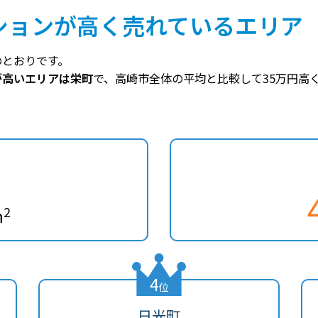
ションが高く売れているエリア
のとおりです。
が高いエリアは栄町
で、高崎市全体の平均と比較して35万円高
2
m
4
位
日光町