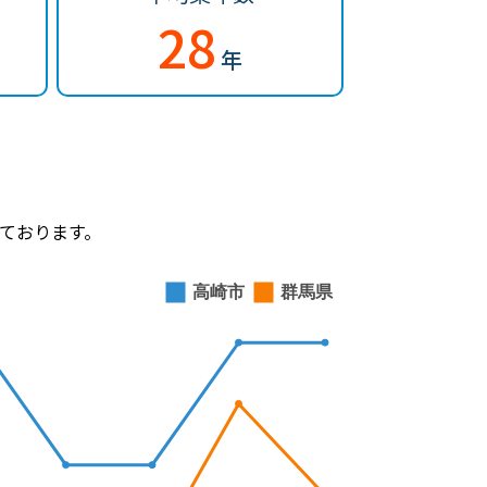
28
年
ております。