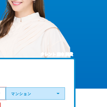
タレント 藤本 美貴