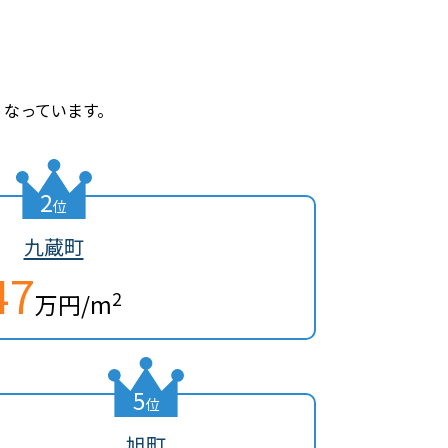
くなっています。
2
位
九蔵町
47
2
万円/m
5
位
旭町