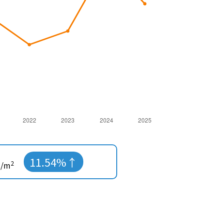
11.54%
2
/m