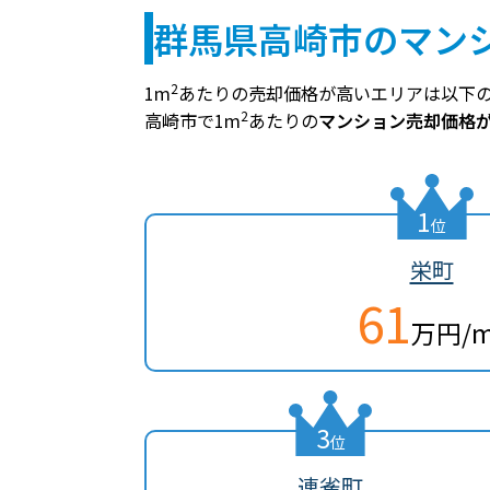
群馬県高崎市のマン
2
1m
あたりの売却価格が高いエリアは以下
2
高崎市で1m
あたりの
マンション売却価格
1
位
栄町
61
万円/
3
位
連雀町