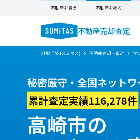
不動産を買う
不動産を売る
不動産売却査定
SUMiTAS(スミタス)
不動産売却・査定
マ
秘密厳守・全国ネットワ
累計査定実績116,278件
高崎市の