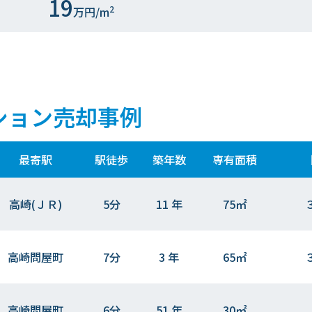
19
2
万円/m
ション売却事例
最寄駅
駅徒歩
築年数
専有面積
高崎(ＪＲ)
5分
11 年
75㎡
高崎問屋町
7分
3 年
65㎡
高崎問屋町
6分
51 年
30㎡