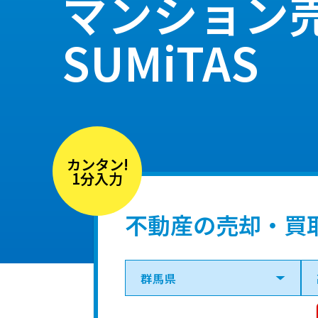
マンション
SUMiTAS
カンタン!
1分入力
不動産の売却・買