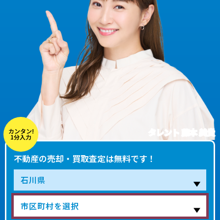
タレント 藤本 美貴
カンタン!
1分入力
不動産の売却・買取査定は無料です！