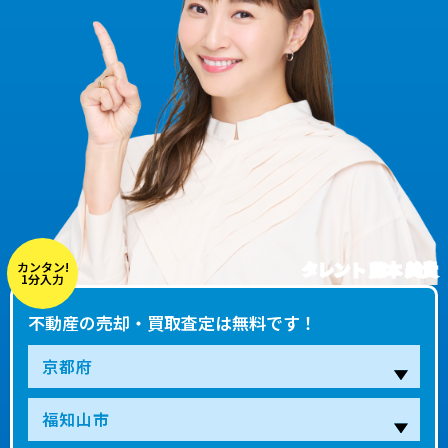
タレント 藤本 美貴
カンタン!
1分入力
不動産の売却・買取査定は無料です！