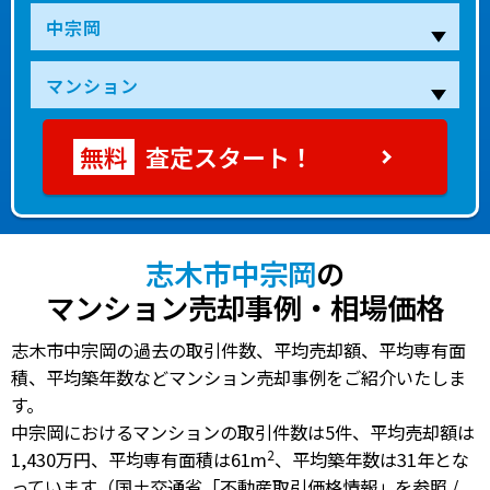
査定スタート！
志木市中宗岡
の
マンション売却事例・相場価格
志木市中宗岡の過去の取引件数、平均売却額、平均専有面
積、平均築年数などマンション売却事例をご紹介いたしま
す。
中宗岡におけるマンションの
取引件数は5件
、
平均売却額は
2
1,430万円
、
平均専有面積は61m
、
平均築年数は31年
とな
っています（国土交通省「不動産取引価格情報」を参照 /