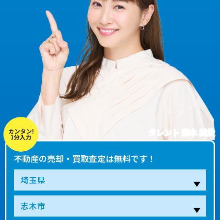
タレント 藤本 美貴
カンタン!
1分入力
不動産の売却・買取査定は無料です！