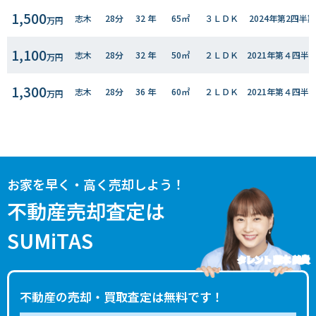
1,500
志木
28分
32 年
65㎡
３ＬＤＫ
2024年第2四半期
万円
1,100
志木
28分
32 年
50㎡
２ＬＤＫ
2021年第４四半
万円
1,300
志木
28分
36 年
60㎡
２ＬＤＫ
2021年第４四半
万円
2,400
志木
30分
20 年
85㎡
４ＬＤＫ
2021年第３四半
万円
お家を早く・高く売却しよう！
不動産売却査定は
SUMiTAS
タレント 藤本 美貴
不動産の売却・買取査定は無料です！