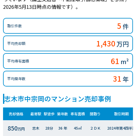
2026年5月13日時点の情報です）。
5
件
取引件数
1,430
万円
平均売却額
61
m²
平均専有面積
31
年
平均築年数
志木市中宗岡のマンション売却事例
売却価格
最寄駅
駅徒歩
築年数
専有面積
間取り
取引時期
850
志木
28分
36 年
45㎡
２ＤＫ
2024年第4四半期
万円