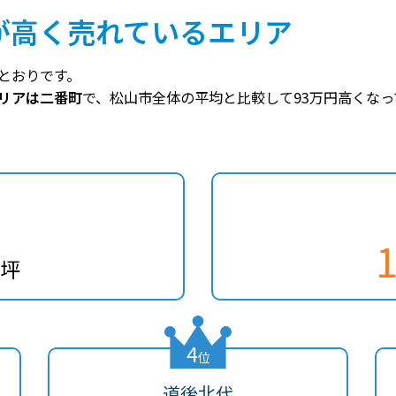
が高く売れているエリア
とおりです。
リアは二番町
で、松山市全体の平均と比較して93万円高くなっ
/坪
4
位
道後北代