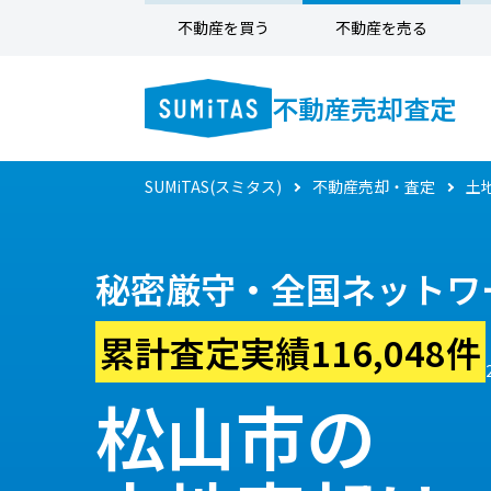
不動産を買う
不動産を売る
不動産売却査定
SUMiTAS(スミタス)
不動産売却・査定
土
秘密厳守・全国ネットワ
累計査定実績116,048件
松山市の