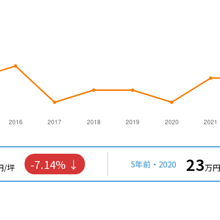
23
-7.14%
5年前・2020
円/坪
万円