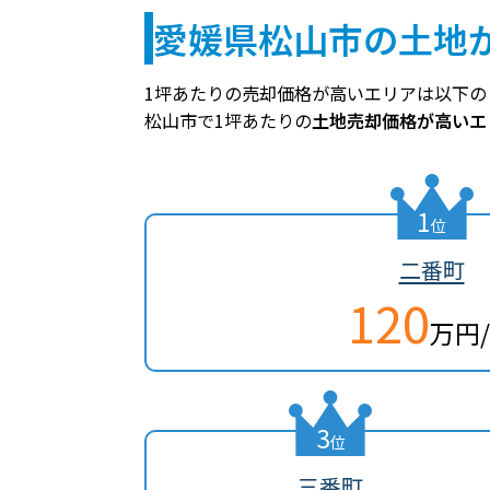
愛媛県松山市の土地
1坪あたりの売却価格が高いエリアは以下の
松山市で1坪あたりの
土地売却価格が高いエ
1
位
二番町
120
万円
3
位
三番町