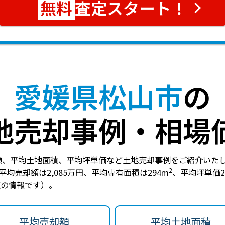
査定スタート！
愛媛県松山市
の
地売却事例・相場
額、平均土地面積、平均坪単価など土地売却事例をご紹介いた
2
平均売却額は2,085万円
、
平均専有面積は294m
、
平均坪単価2
時点の情報です）。
平均売却額
平均土地面積