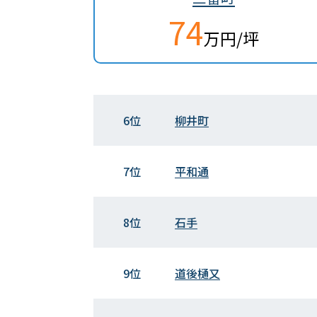
74
万円/坪
6位
柳井町
7位
平和通
8位
石手
9位
道後樋又