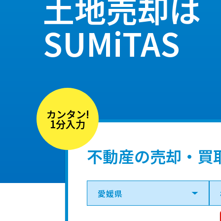
土地売却は
SUMiTAS
カンタン!
1分入力
不動産の売却・買