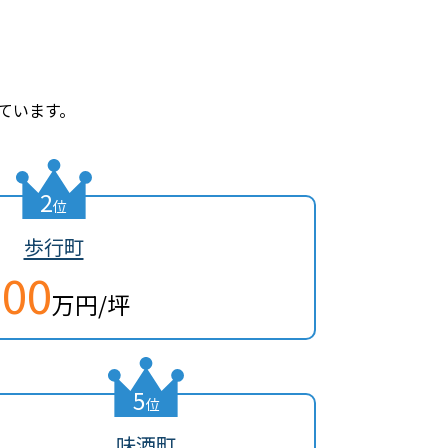
ています。
2
位
歩行町
100
万円/坪
5
位
味酒町