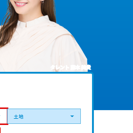
タレント 藤本 美貴