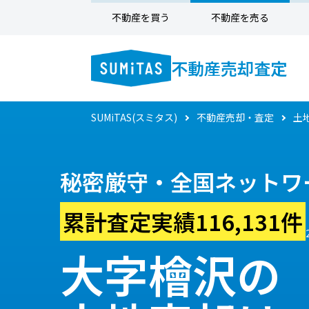
不動産を買う
不動産を売る
不動産売却査定
SUMiTAS(スミタス)
不動産売却・査定
土
秘密厳守・全国ネットワ
累計査定実績116,131件
大字檜沢の