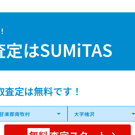
！
査定は
SUMiTAS
取査定は無料です！