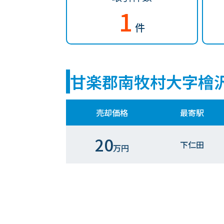
1
件
甘楽郡南牧村大字檜
売却価格
最寄駅
20
下仁田
万円