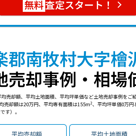
査定スタート！
楽郡南牧村大字檜
地売却事例・相場
平均売却額、平均土地面積、平均坪単価など土地売却事例をご
2
均売却額は20万円
、
平均専有面積は155m
、
平均坪単価0万円
報です）。
平均売却額
平均土地面積