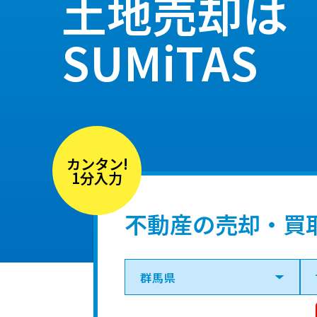
土地売却は
SUMiTAS
カンタン!
1分入力
不動産の売却・買