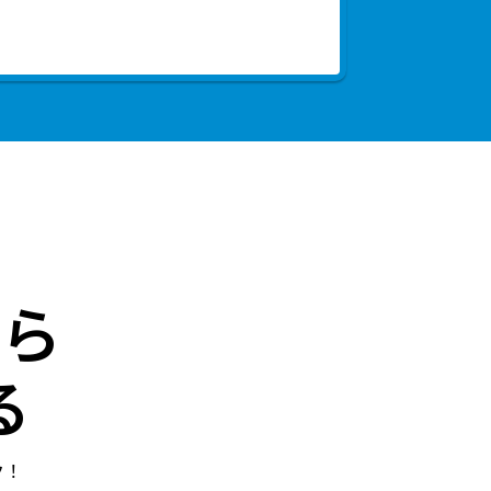
ら
る
ク！