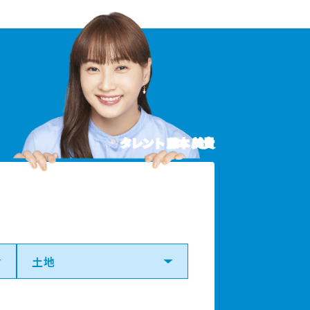
タレント 藤本 美貴