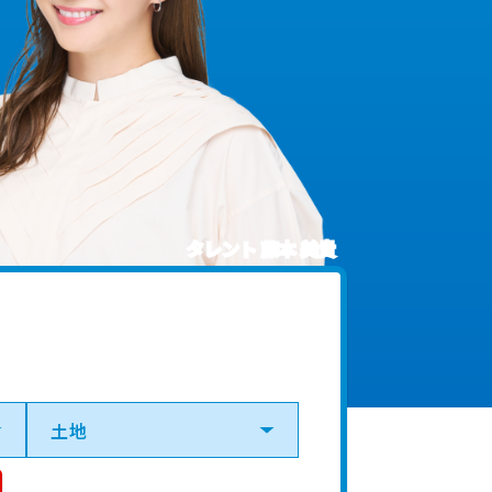
タレント 藤本 美貴