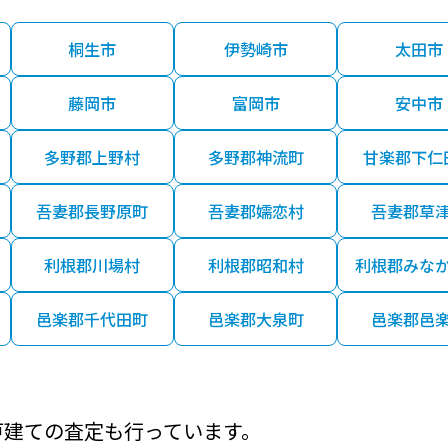
桐生市
伊勢崎市
太田市
藤岡市
富岡市
安中市
多野郡上野村
多野郡神流町
甘楽郡下仁
吾妻郡長野原町
吾妻郡嬬恋村
吾妻郡草
利根郡川場村
利根郡昭和村
利根郡みな
邑楽郡千代田町
邑楽郡大泉町
邑楽郡邑
戸建ての査定も行っています。