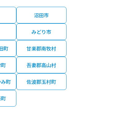
沼田市
みどり市
田町
甘楽郡南牧村
津町
吾妻郡高山村
かみ町
佐波郡玉村町
楽町