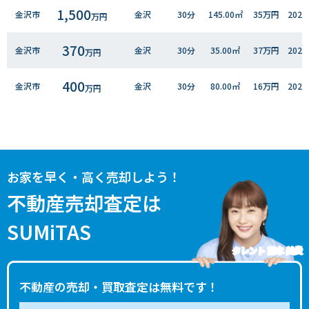
1,500
金沢市
金沢
30分
145.00㎡
35万円
202
万円
370
金沢市
金沢
30分
35.00㎡
37万円
202
万円
400
金沢市
金沢
30分
80.00㎡
16万円
202
万円
1,600
金沢市
金沢
30分
200.00㎡
25万円
202
万円
500
金沢市
金沢
60分
170.00㎡
10万円
202
万円
お家を早く・高く売却しよう！
1,500
金沢市
金沢
60分
150.00㎡
32万円
202
不動産売却査定は
万円
SUMiTAS
430
金沢市
森本
13分
105.00㎡
13万円
202
万円
タレント 藤本 美貴
420
金沢市
金沢
60分
85.00㎡
16万円
202
万円
不動産の売却・買取査定は無料です！
1,600
金沢市
金沢
60分
170.00㎡
31万円
202
万円