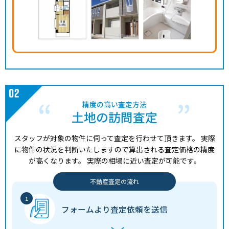
480
かほく市
高松(石川)
9分
870.00㎡
2万円
202
万円
380
かほく市
高松(石川)
14分
230.00㎡
5万円
202
万円
210
かほく市
高松(石川)
23分
210.00㎡
3万円
202
万円
950
白山市
松任
26分
105.00㎡
30万円
202
精度の高い査定方法
万円
土地の訪問査定
520
白山市
加賀笠間
29分
330.00㎡
5万円
202
万円
スタッフが対象の物件に伺って査定を行わせて頂きます。
実際
に物件の状況を判断いたしますので算出される査定価格の精度
1,400
白山市
西松任
11分
210.00㎡
21万円
202
万円
が高くなります。
実際の相場に近い査定が可能です。
2,100
不動産査定の流れ
白山市
西松任
7分
260.00㎡
26万円
202
万円
2,300
フォームより
査定依頼を送信
白山市
加賀笠間
30分
2.00㎡
3万円
202
万円