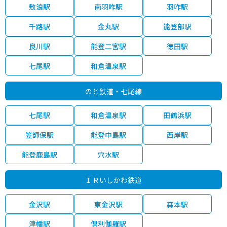
580
敷浪駅
南羽咋駅
羽咋駅
小松市
小松
15分
105.00㎡
18万円
202
万円
千路駅
金丸駅
能登部駅
380
小松市
明峰
20分
170.00㎡
8万円
202
万円
良川駅
能登二宮駅
徳田駅
330
小松市
小松
30分
185.00㎡
6万円
202
万円
七尾駅
和倉温泉駅
950
小松市
小松
21分
360.00㎡
9万円
202
万円
のと鉄道・七尾線
2,100
小松市
小松
24分
380.00㎡
18万円
202
七尾駅
和倉温泉駅
田鶴浜駅
万円
笠師保駅
能登中島駅
西岸駅
520
小松市
粟津(石川)
30分
220.00㎡
8万円
202
万円
能登鹿島駅
穴水駅
900
小松市
小松
14分
165.00㎡
18万円
202
万円
ＩＲいしかわ鉄道
4,400
小松市
小松
21分
950.00㎡
15万円
202
万円
金沢駅
東金沢駅
森本駅
750
小松市
粟津(石川)
30分
330.00㎡
8万円
202
万円
津幡駅
倶利伽羅駅