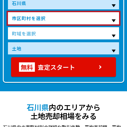
700
金沢市
金沢
28分
70.00㎡
34万円
202
万円
1,100
金沢市
金沢
60分
105.00㎡
34万円
202
万円
2,000
金沢市
金沢
60分
165.00㎡
40万円
202
万円
800
金沢市
金沢
90分
220.00㎡
12万円
202
万円
査定スタート
420
金沢市
金沢
13分
105.00㎡
13万円
202
万円
6,100
金沢市
金沢
30分
1000.00㎡
20万円
202
万円
250
金沢市
金沢
60分
75.00㎡
11万円
202
万円
石川県
内のエリアから
土地売却相場をみる
400
金沢市
金沢
60分
90.00㎡
14万円
202
万円