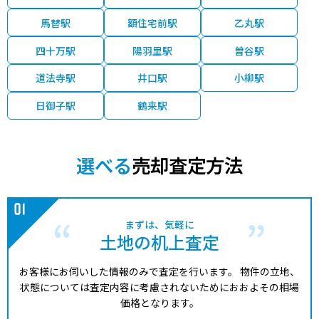
200
輪島市
穴水
120分
130.00㎡
5万円
202
万円
馬替駅
額住宅前駅
乙丸駅
180
輪島市
穴水
120分
185.00㎡
3万円
202
万円
四十万駅
陽羽里駅
曽谷駅
280
道法寺駅
井口駅
小柳駅
輪島市
穴水
120分
300.00㎡
3万円
202
万円
日御子駅
鶴来駅
85
輪島市
穴水
120分
100.00㎡
3万円
202
万円
560
輪島市
穴水
120分
610.00㎡
3万円
202
万円
選べる
売却査定方法
90
輪島市
穴水
120分
100.00㎡
3万円
202
万円
420
まずは、気軽に
輪島市
穴水
120分
185.00㎡
8万円
202
万円
土地の机上査定
30
輪島市
穴水
120分
115.00㎡
1万円
202
万円
お客様にお伺いした情報のみで査定を行います。
物件の立地、
状態については査定内容に考慮されないためにおおよその相場
80
輪島市
穴水
120分
220.00㎡
1万円
202
万円
価格となります。