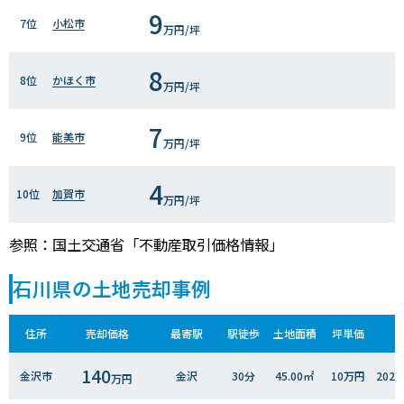
9
7位
小松市
万円/坪
8
8位
かほく市
万円/坪
7
9位
能美市
万円/坪
4
10位
加賀市
万円/坪
参照：国土交通省「不動産取引価格情報」
石川県の土地売却事例
住所
売却価格
最寄駅
駅徒歩
土地面積
坪単価
140
金沢市
金沢
30分
45.00㎡
10万円
202
万円