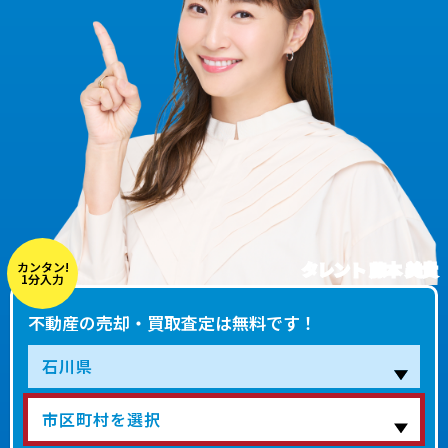
タレント 藤本 美貴
カンタン!
1分入力
不動産の売却・買取査定は無料です！