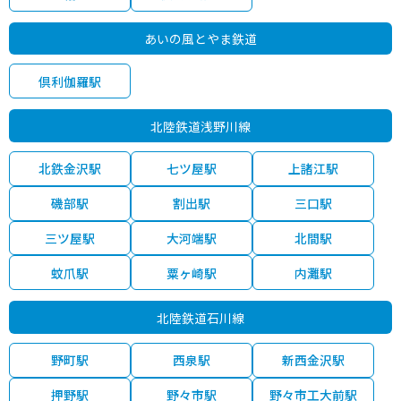
400
小松市
小松
19分
320.00㎡
4万円
202
万円
あいの風とやま鉄道
500
小松市
明峰
13分
260.00㎡
6万円
202
倶利伽羅駅
万円
450
北陸鉄道浅野川線
小松市
粟津(石川)
14分
290.00㎡
5万円
202
万円
北鉄金沢駅
七ツ屋駅
上諸江駅
500
小松市
明峰
30分
370.00㎡
5万円
202
万円
磯部駅
割出駅
三口駅
620
小松市
粟津(石川)
29分
590.00㎡
4万円
202
万円
三ツ屋駅
大河端駅
北間駅
250
小松市
粟津(石川)
30分
180.00㎡
5万円
202
万円
蚊爪駅
粟ヶ崎駅
内灘駅
540
輪島市
穴水
120分
600.00㎡
3万円
202
万円
北陸鉄道石川線
520
輪島市
穴水
120分
175.00㎡
10万円
202
野町駅
西泉駅
新西金沢駅
万円
押野駅
野々市駅
野々市工大前駅