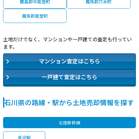
鹿島郡中能登町
鳳珠郡穴水町
12,000
金沢市
金沢
30分
1300.00㎡
30万円
202
万円
鳳珠郡能登町
2,000
金沢市
金沢
30分
160.00㎡
40万円
202
万円
土地だけでなく、マンションや一戸建ての査定も行ってい
2,100
金沢市
金沢
30分
170.00㎡
42万円
202
万円
ます。
3,600
金沢市
金沢
30分
450.00㎡
27万円
202
万円
マンション査定はこちら
2,000
金沢市
金沢
30分
220.00㎡
29万円
202
万円
一戸建て査定はこちら
1,700
金沢市
金沢
28分
180.00㎡
31万円
202
万円
石川県の路線・駅から土地売却情報を探す
1,500
金沢市
金沢
60分
165.00㎡
31万円
202
万円
9,000
金沢市
金沢
60分
1200.00㎡
24万円
202
北陸新幹線
万円
1,400
金沢駅
金沢市
金沢
90分
210.00㎡
21万円
202
万円