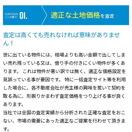
1,000
白山市
井口(石川)
2分
230.00㎡
15万円
202
万円
適正な土地価格
SUMiTASの
を査定
ここが違う!
920
白山市
小柳(石川)
24分
200.00㎡
15万円
202
万円
査定は高くても売れなければ意味がありませ
1,100
能美市
能美根上
90分
2.00㎡
2万円
202
ん！
万円
世に出ている物件には、相場よりも高い金額で出してしま
1,200
能美市
能美根上
90分
2.00㎡
2万円
202
万円
い売れ残っている又は、借り手の付きにくい物件が多くあ
ります。 これは物件が悪い訳では無く、適正な価格設定を
見誤っている事が要因です。 特に一括査定サイト等を利用
した場合に、各不動産会社が売主様の興味を惹いて契約を
取る為に、形振りかまわず査定価格をつり上げる事が良く
あります。
当社では全国の査定実績から分析された正確な査定をおこ
ない、市場の需要にあった適正なご提案を行わせて頂きま
す。