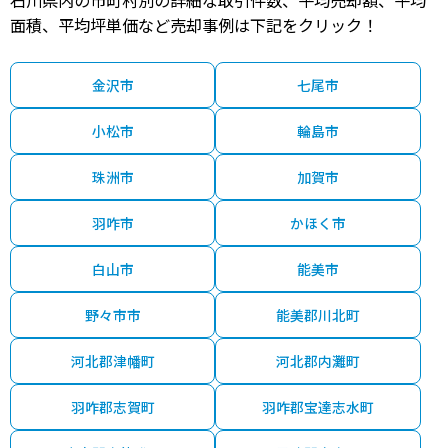
石川県内の市町村別の詳細な取引件数、平均売却額、平均
1,800
金沢市
金沢
23分
130.00㎡
46万円
202
万円
面積、平均坪単価など売却事例は下記をクリック！
2,300
金沢市
金沢
60分
175.00㎡
43万円
202
万円
金沢市
七尾市
5,100
金沢市
金沢
30分
660.00㎡
25万円
202
万円
小松市
輪島市
6,200
金沢市
金沢
16分
550.00㎡
37万円
202
万円
珠洲市
加賀市
1,100
金沢市
西金沢
10分
110.00㎡
34万円
202
万円
羽咋市
かほく市
1,500
白山市
能美市
金沢市
金沢
60分
160.00㎡
32万円
202
万円
野々市市
能美郡川北町
1,700
金沢市
金沢
60分
270.00㎡
20万円
202
万円
河北郡津幡町
河北郡内灘町
100
金沢市
金沢
90分
90.00㎡
4万円
202
万円
羽咋郡志賀町
羽咋郡宝達志水町
230
金沢市
西金沢
3分
50.00㎡
16万円
202
万円