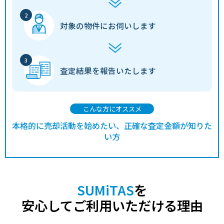
550
白山市
鶴来
30分
520.00㎡
4万円
202
万円
対象の物件に
お伺いします
620
白山市
鶴来
18分
150.00㎡
14万円
202
万円
400
白山市
野々市(ＩＲ)
30分
100.00㎡
13万円
202
万円
査定結果を
報告いたします
1,800
白山市
井口(石川)
16分
420.00㎡
14万円
202
万円
780
こんな方にオススメ
白山市
加賀笠間
30分
200.00㎡
13万円
202
万円
本格的に売却活動を始めたい、正確な査定金額が知りた
920
い方
白山市
加賀笠間
26分
175.00㎡
17万円
202
万円
8,200
白山市
加賀笠間
30分
2.00㎡
10万円
202
万円
SUMiTAS
を
1,400
白山市
松任
20分
155.00㎡
30万円
202
万円
安心してご利用いただける理由
1,300
白山市
松任
20分
155.00㎡
26万円
202
万円