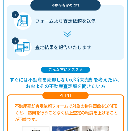
不動産査定の流れ
50
輪島市
穴水
120分
280.00㎡
1万円
202
万円
フォームより
査定依頼を送信
48
輪島市
穴水
120分
195.00㎡
1万円
202
万円
61
珠洲市
穴水
120分
270.00㎡
1万円
202
万円
査定結果を
報告いたします
150
加賀市
大聖寺
60分
240.00㎡
2万円
202
万円
230
加賀市
加賀温泉
60分
330.00㎡
2万円
202
万円
こんな方にオススメ
すぐには不動産を売却しないが将来売却を考えたい、
1,200
加賀市
大聖寺
21分
550.00㎡
7万円
202
万円
おおよその不動産査定額を聞きたい方
POINT
440
羽咋市
羽咋
30分
420.00㎡
4万円
202
万円
不動産売却査定依頼フォームで対象の物件画像を送付頂
くと、
訪問を行うことなく机上査定の精度を上げること
180
かほく市
宇野気
28分
200.00㎡
3万円
202
万円
が可能です。
390
かほく市
横山(石川)
20分
195.00㎡
7万円
202
万円