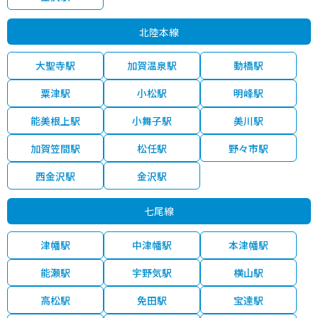
1,400
北陸本線
金沢市
金沢
30分
150.00㎡
30万円
202
万円
大聖寺駅
加賀温泉駅
動橋駅
1,600
金沢市
金沢
30分
165.00㎡
32万円
202
万円
粟津駅
小松駅
明峰駅
950
金沢市
金沢
30分
130.00㎡
24万円
202
万円
能美根上駅
小舞子駅
美川駅
4,000
金沢市
金沢
30分
380.00㎡
35万円
202
万円
加賀笠間駅
松任駅
野々市駅
西金沢駅
金沢駅
100
七尾市
七尾
9分
100.00㎡
3万円
202
万円
七尾線
350
七尾市
七尾
21分
190.00㎡
6万円
202
万円
津幡駅
中津幡駅
本津幡駅
240
七尾市
七尾
28分
175.00㎡
5万円
202
万円
能瀬駅
宇野気駅
横山駅
300
七尾市
能登中島
6分
360.00㎡
3万円
202
万円
高松駅
免田駅
宝達駅