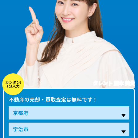
タレント 藤本 美貴
カンタン!
1分入力
不動産の売却・買取査定は無料です！