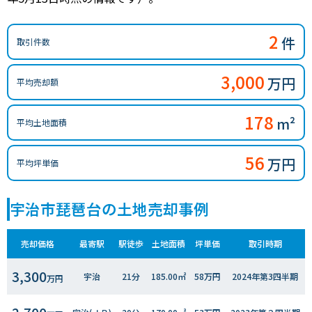
2
件
取引件数
3,000
万円
平均売却額
178
m²
平均土地面積
56
万円
平均坪単価
宇治市琵琶台の土地売却事例
売却価格
最寄駅
駅徒歩
土地面積
坪単価
取引時期
3,300
宇治
21分
185.00㎡
58万円
2024年第3四半期
万円