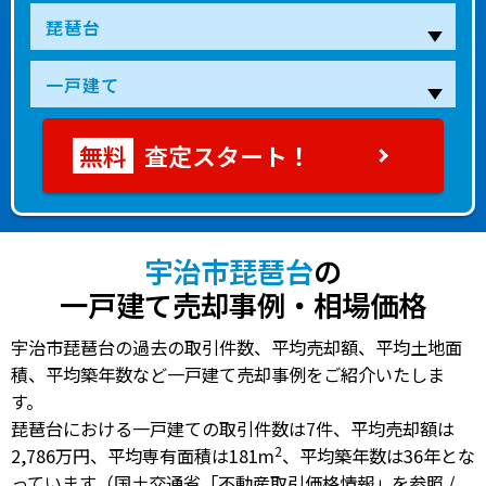
査定スタート！
宇治市琵琶台
の
一戸建て売却事例・相場価格
宇治市琵琶台の過去の取引件数、平均売却額、平均土地面
積、平均築年数など一戸建て売却事例をご紹介いたしま
す。
琵琶台における一戸建ての
取引件数は7件
、
平均売却額は
2
2,786万円
、
平均専有面積は181m
、
平均築年数は36年
とな
っています（国土交通省「不動産取引価格情報」を参照 /