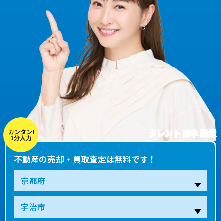
タレント 藤本 美貴
カンタン!
1分入力
不動産の売却・買取査定は無料です！