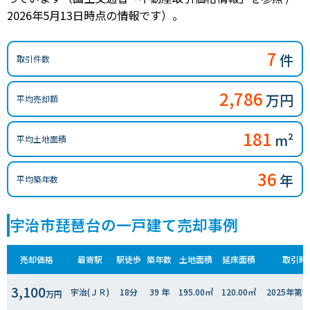
2026年5月13日時点の情報です）。
7
件
取引件数
2,786
万円
平均売却額
181
m²
平均土地面積
36
年
平均築年数
宇治市琵琶台の一戸建て売却事例
売却価格
最寄駅
駅徒歩
築年数
土地面積
延床面積
取引時
3,100
宇治(ＪＲ)
18分
39 年
195.00㎡
120.00㎡
2025年第
万円