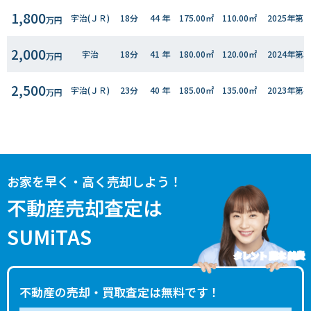
1,800
宇治(ＪＲ)
18分
44 年
175.00㎡
110.00㎡
2025年第
万円
2,000
宇治
18分
41 年
180.00㎡
120.00㎡
2024年第
万円
2,500
宇治(ＪＲ)
23分
40 年
185.00㎡
135.00㎡
2023年第
万円
2,400
宇治(ＪＲ)
18分
42 年
180.00㎡
105.00㎡
2022年第
万円
1,800
宇治(ＪＲ)
19分
42 年
170.00㎡
105.00㎡
2022年第
万円
お家を早く・高く売却しよう！
5,900
宇治(ＪＲ)
20分
7 年
180.00㎡
110.00㎡
2020年第
不動産売却査定は
万円
SUMiTAS
タレント 藤本 美貴
不動産の売却・買取査定は無料です！