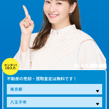
タレント 藤本 美貴
カンタン!
1分入力
不動産の売却・買取査定は無料です！