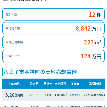
12
件
取引件数
8,842
万円
平均売却額
223
m²
平均土地面積
124
万円
平均坪単価
八王子市明神町の土地売却事例
売却価格
最寄駅
駅徒歩
土地面積
坪単価
取引時期
5,200
八王子
11分
140.00㎡
120万円
2025年第2四半期
万円