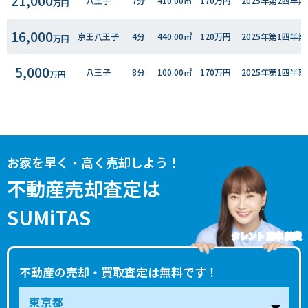
21,000
八王子
7分
410.00㎡
170万円
2025年第2四半期
万円
16,000
京王八王子
4分
440.00㎡
120万円
2025年第1四半期
万円
5,000
八王子
8分
100.00㎡
170万円
2025年第1四半期
万円
3,800
京王八王子
12分
120.00㎡
110万円
2024年第2四半期
万円
2,800
京王八王子
8分
105.00㎡
87万円
2023年第4四半期
万円
お家を早く・高く売却しよう！
27,000
京王八王子
3分
440.00㎡
200万円
2023年第4四半期
不動産売却査定は
万円
SUMiTAS
6,100
京王八王子
5分
340.00㎡
58万円
2023年第１四半期
万円
タレント 藤本 美貴
6,000
京王八王子
11分
230.00㎡
86万円
2022年第４四半期
万円
不動産の売却・買取査定は無料です！
4,000
京王八王子
2分
115.00㎡
110万円
2022年第２四半期
万円