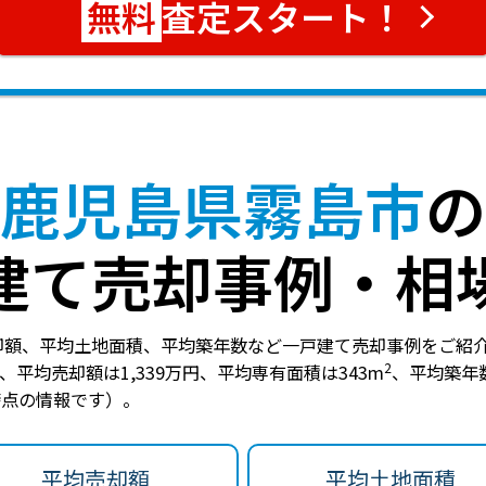
査定スタート！
鹿児島県霧島市
の
建て売却事例・相
却額、平均土地面積、平均築年数など一戸建て売却事例をご紹
2
、
平均売却額は1,339万円
、
平均専有面積は343m
、
平均築年
日時点の情報です）。
平均売却額
平均土地面積