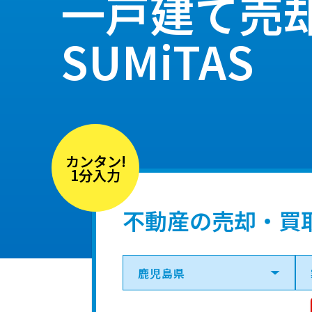
一戸建て売
SUMiTAS
カンタン!
1分入力
不動産の売却・買