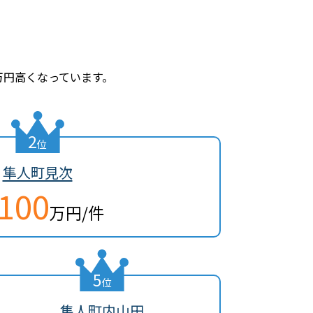
6万円高くなっています。
2
位
隼人町見次
,100
万円/件
5
位
隼人町内山田