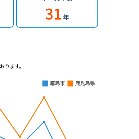
31
年
おります。