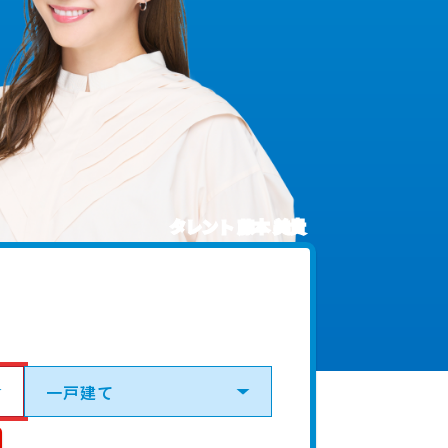
タレント 藤本 美貴