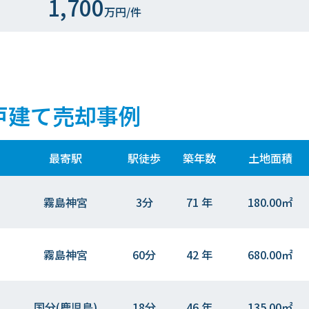
1,700
万円/件
戸建て売却事例
最寄駅
駅徒歩
築年数
土地面積
霧島神宮
3分
71 年
180.00㎡
霧島神宮
60分
42 年
680.00㎡
国分(鹿児島)
18分
46 年
135.00㎡