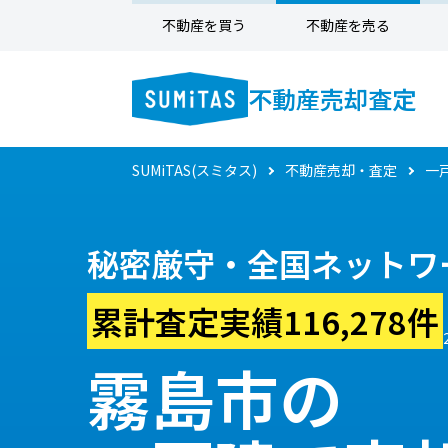
不動産を買う
不動産を売る
不動産売却査定
SUMiTAS(スミタス)
不動産売却・査定
一
秘密厳守・全国ネットワ
累計査定実績116,278件
霧島市の