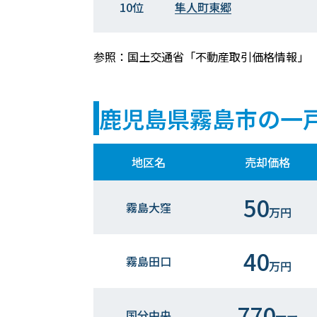
10位
隼人町東郷
参照：国土交通省「不動産取引価格情報」
鹿児島県霧島市の一
地区名
売却価格
50
霧島大窪
万円
40
霧島田口
万円
770
国分中央