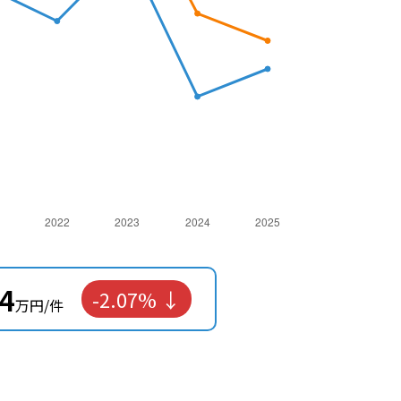
04
-2.07%
万円/件