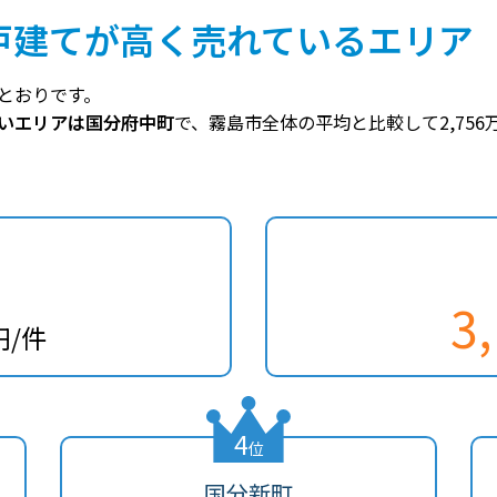
戸建てが高く売れているエリア
とおりです。
いエリアは国分府中町
で、霧島市全体の平均と比較して2,75
3
円/件
4
位
国分新町