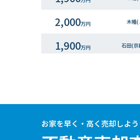
万円
2,000
木幡(
万円
1,900
石田(京
万円
3,000
石田(京
万円
700
石田(京
万円
1,700
石田(京
万円
お家を早く・高く売却しよう