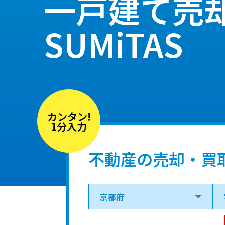
一戸建て売
SUMiTAS
カンタン!
1分入力
不動産の売却・買