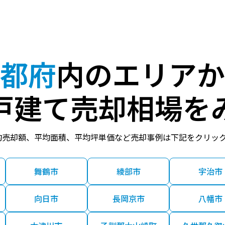
(ＪＲ)
6分
61 年
80.00㎡
(ＪＲ)
5分
31 年
70.00㎡
都府
内のエリアか
(ＪＲ)
5分
60 年
115.00㎡
1
戸建て売却相場を
京都市営)
12分
1 年
115.00㎡
均売却額、平均面積、平均坪単価など売却事例は下記をクリッ
都市営)
9分
- 年
80.00㎡
舞鶴市
綾部市
宇治市
都市営)
8分
20 年
210.00㎡
2
向日市
長岡京市
八幡市