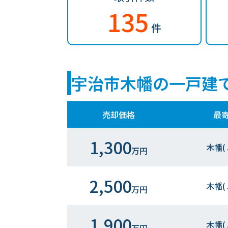
135
件
宇治市木幡の一戸建
売却価格
最
1,300
木幡(
万円
2,500
木幡(
万円
1,900
木幡(