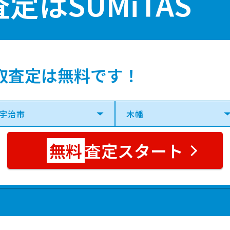
査定は
SUMiTAS
京阪)
20分
40 年
135.00㎡
京阪)
24分
39 年
110.00㎡
取査定は無料です！
ＪＲ)
4分
42 年
100.00㎡
ＪＲ)
4分
51 年
90.00㎡
査定スタート
ＪＲ)
6分
34 年
85.00㎡
京阪)
11分
46 年
160.00㎡
1