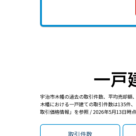
一戸
宇治市木幡の過去の取引件数、平均売却額
木幡における一戸建ての
取引件数は135件
、
取引価格情報」を参照 / 2026年5月13日
取引件数