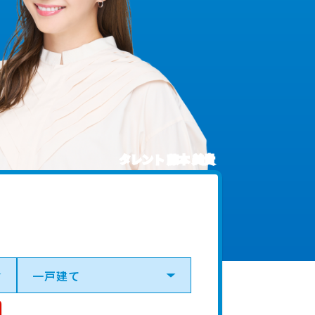
タレント 藤本 美貴