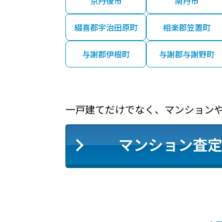
京丹後市
南丹市
210
木幡(
万円
綴喜郡宇治田原町
相楽郡笠置町
480
六地蔵
万円
与謝郡伊根町
与謝郡与謝野町
2,600
石田(京
万円
一戸建てだけでなく、マンション
3,000
黄檗(
万円
マンション査
1,100
木幡(
万円
2,400
六地蔵
万円