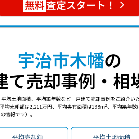
査定スタート！
宇治市木幡
の
建て売却事例・相
、平均土地面積、平均築年数など一戸建て売却事例をご紹介い
2
平均売却額は2,211万円
、
平均専有面積は138m
、
平均築年数は
時点の情報です）。
平均売却額
平均土地面積