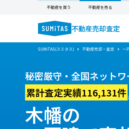
不動産を買う
不動産を売る
不動産売却査定
SUMiTAS(スミタス)
不動産売却・査定
一
秘密厳守・全国ネットワ
累計査定実績116,131件
木幡の