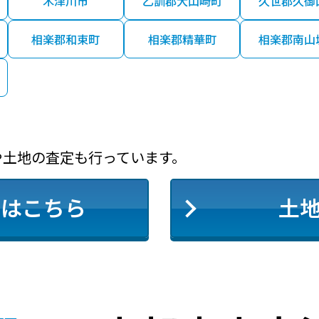
木津川市
乙訓郡大山崎町
久世郡久御
ＪＲ)
6分
54 年
35.00㎡
相楽郡和束町
相楽郡精華町
相楽郡南山
(ＪＲ)
7分
60 年
55.00㎡
都市営)
13分
55 年
250.00㎡
1
や土地の査定も行っています。
京阪)
8分
59 年
220.00㎡
1
定はこちら
土
ＪＲ)
10分
56 年
95.00㎡
(京阪)
15分
61 年
240.00㎡
2