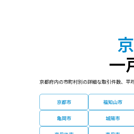
250
六地蔵
万円
700
六地蔵
万円
京
1,300
六地蔵
万円
一
4,300
六地蔵(
万円
京都府内の市町村別の詳細な取引件数、平
370
石田(京
万円
京都市
福知山市
5,200
石田(京
亀岡市
城陽市
万円