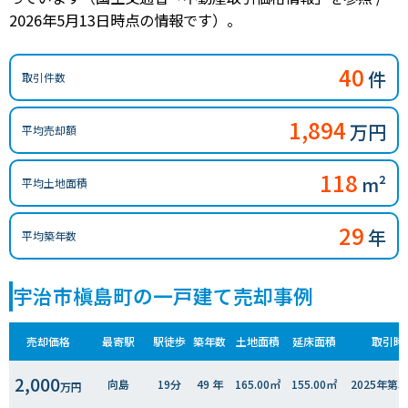
2026年5月13日時点の情報です）。
40
件
取引件数
1,894
万円
平均売却額
118
m²
平均土地面積
29
年
平均築年数
宇治市槇島町の一戸建て売却事例
売却価格
最寄駅
駅徒歩
築年数
土地面積
延床面積
取引時
2,000
向島
19分
49 年
165.00㎡
155.00㎡
2025年第
万円