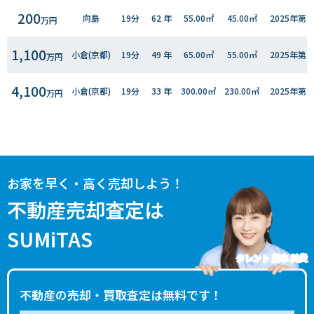
200
向島
19分
62 年
55.00㎡
45.00㎡
2025年第
万円
1,100
小倉(京都)
19分
49 年
65.00㎡
55.00㎡
2025年第
万円
4,100
小倉(京都)
19分
33 年
300.00㎡
230.00㎡
2025年第
万円
1,400
向島
4分
45 年
100.00㎡
85.00㎡
2025年第
万円
4,400
向島
9分
1 年
110.00㎡
90.00㎡
2024年第
万円
お家を早く・高く売却しよう！
3,800
向島
6分
2 年
105.00㎡
90.00㎡
2024年第
不動産売却査定は
万円
SUMiTAS
630
宇治(ＪＲ)
14分
39 年
65.00㎡
65.00㎡
2024年第
万円
タレント 藤本 美貴
200
向島
19分
31 年
55.00㎡
75.00㎡
2024年第
万円
不動産の売却・買取査定は無料です！
3,700
向島
8分
3 年
110.00㎡
95.00㎡
2024年第
万円