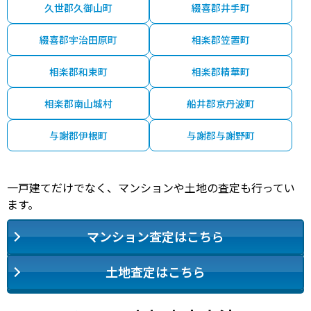
久世郡久御山町
綴喜郡井手町
1,700
向島
25分
51 年
570.00㎡
185.00㎡
2021年第
万円
綴喜郡宇治田原町
相楽郡笠置町
2,100
向島
25分
22 年
125.00㎡
110.00㎡
2021年第
万円
相楽郡和束町
相楽郡精華町
3,000
宇治(ＪＲ)
15分
5 年
120.00㎡
95.00㎡
2021年第
万円
相楽郡南山城村
船井郡京丹波町
670
小倉(京都)
13分
41 年
75.00㎡
80.00㎡
2021年第
万円
与謝郡伊根町
与謝郡与謝野町
1,100
向島
15分
7 年
160.00㎡
170.00㎡
2021年第
万円
一戸建てだけでなく、マンションや土地の査定も行ってい
200
ます。
小倉(京都)
20分
59 年
45.00㎡
45.00㎡
2021年第
万円
マンション査定はこちら
350
小倉(京都)
20分
59 年
45.00㎡
45.00㎡
2021年第
万円
土地査定はこちら
3,100
向島
15分
5 年
100.00㎡
95.00㎡
2021年第
万円