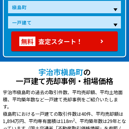
査定スタート！
宇治市槇島町
の
一戸建て売却事例・相場価格
宇治市槇島町の過去の取引件数、平均売却額、平均土地面
積、平均築年数など一戸建て売却事例をご紹介いたしま
す。
槇島町における一戸建ての
取引件数は40件
、
平均売却額は
2
1,894万円
、
平均専有面積は118m
、
平均築年数は29年
とな
っています（国土交通省「不動産取引価格情報」を参照 /