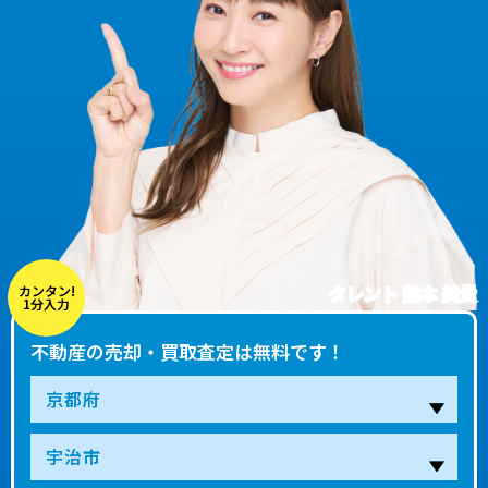
タレント 藤本 美貴
カンタン!
1分入力
不動産の売却・買取査定は無料です！