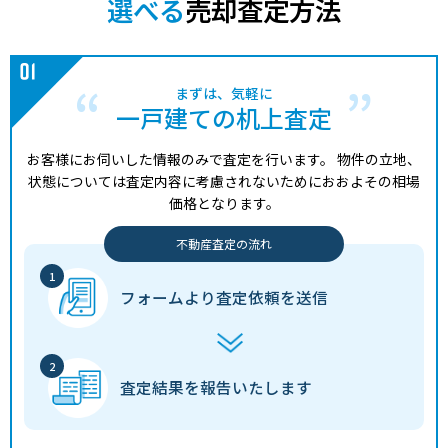
580
選べる
売却査定方法
小倉(京都)
23分
32 年
55.00㎡
85.00㎡
2021年第
万円
1,700
向島
4分
45 年
140.00㎡
85.00㎡
2020年第
万円
まずは、気軽に
2,900
小倉(京都)
20分
6 年
110.00㎡
100.00㎡
2020年第
一戸建ての机上査定
万円
490
お客様にお伺いした情報のみで査定を行います。
物件の立地、
小倉(京都)
19分
58 年
60.00㎡
55.00㎡
2020年第
万円
状態については査定内容に考慮されないためにおおよその相場
価格となります。
900
向島
16分
56 年
140.00㎡
95.00㎡
2020年第
万円
不動産査定の流れ
フォームより
査定依頼を送信
査定結果を
報告いたします