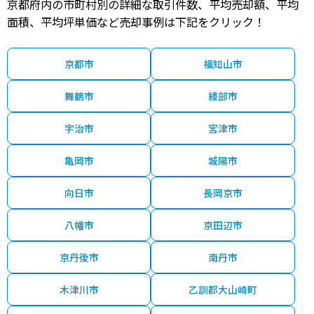
京都府内の市町村別の詳細な取引件数、平均売却額、平均
3,600
向島
7分
4 年
100.00㎡
90.00㎡
2023年第
万円
面積、平均坪単価など売却事例は下記をクリック！
2,700
向島
14分
13 年
80.00㎡
90.00㎡
2023年第
万円
京都市
福知山市
140
向島
20分
- 年
65.00㎡
45.00㎡
2022年第
万円
舞鶴市
綾部市
3,000
宇治(ＪＲ)
16分
5 年
120.00㎡
95.00㎡
2022年第
万円
宇治市
宮津市
3,700
向島
8分
4 年
100.00㎡
95.00㎡
2022年第
万円
亀岡市
城陽市
100
向日市
長岡京市
小倉(京都)
19分
58 年
55.00㎡
45.00㎡
2022年第
万円
八幡市
京田辺市
2,300
小倉(京都)
18分
17 年
90.00㎡
90.00㎡
2022年第
万円
京丹後市
南丹市
2,900
宇治(ＪＲ)
16分
5 年
120.00㎡
95.00㎡
2022年第
万円
木津川市
乙訓郡大山崎町
4,400
向島
7分
4 年
100.00㎡
110.00㎡
2021年第
万円