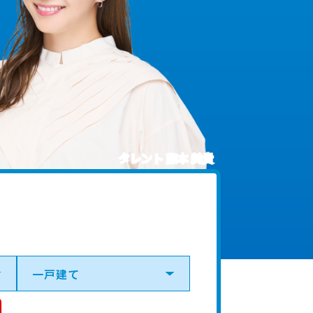
タレント 藤本 美貴