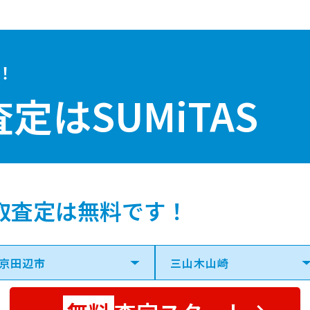
！
査定は
SUMiTAS
取査定は無料です！