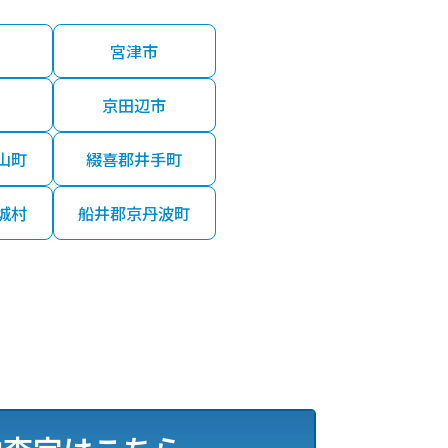
宮津市
京田辺市
山町
綴喜郡井手町
城村
船井郡京丹波町