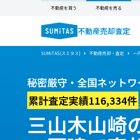
不動産を買う
不動産を売る
不動産売却査定
SUMiTAS(スミタス)
不動産売却・査定
一
秘密厳守・全国ネットワ
累計査定実績116,334件
三山木山崎