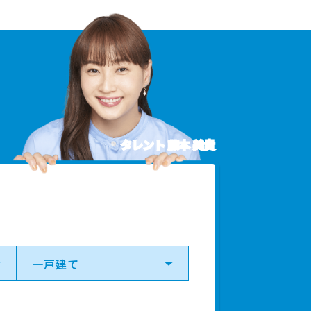
タレント 藤本 美貴