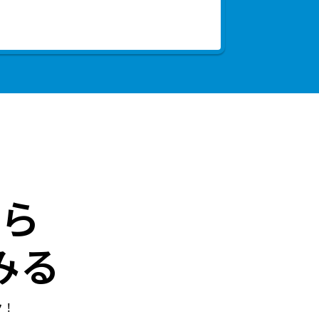
ら
みる
ク！