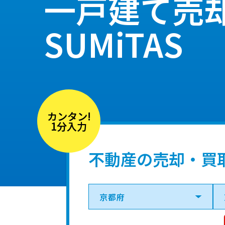
一戸建て売
SUMiTAS
カンタン!
1分入力
不動産の売却・買